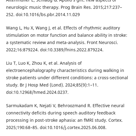
neurologic music therapy. Prog Brain Res. 2015;217:237–
252. doi:10.1016/bs.pbr.2014.11.029
Wang L, Hu X, Wang J, et al. Effects of rhythmic auditory
stimulation on motor function and balance ability in stroke:
a systematic review and meta-analysis. Front Neurosci.
2022;16:879224. doi:10.3389/fnins.2022.879224.
Liu T, Luo K, Zhou K, et al. Analysis of
electroencephalography characteristics during walking in
stroke patients under different conditions: a cross-sectional
study. Br J Hosp Med (Lond). 2024;85(9):1–11.
doi:10.12968/hmed.2024.0237.
Sarmukadam K, Nejati V, Behroozmand R. Effective neural
connectivity deficits during speech auditory feedback
processing in post-stroke aphasia: an fMRI study. Cortex.
2025;190:68–85. doi:10.1016/j.cortex.2025.06.008.