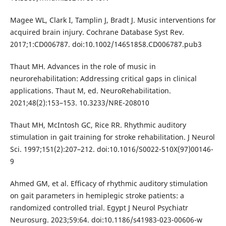
Magee WL, Clark I, Tamplin J, Bradt J. Music interventions for
acquired brain injury. Cochrane Database Syst Rev.
2017;1:CD006787. doi:10.1002/14651858.CD006787.pub3
Thaut MH. Advances in the role of music in
neurorehabilitation: Addressing critical gaps in clinical
applications. Thaut M, ed. NeuroRehabilitation.
2021;48(2):153–153. 10.3233/NRE-208010
Thaut MH, McIntosh GC, Rice RR. Rhythmic auditory
stimulation in gait training for stroke rehabilitation. J Neurol
Sci. 1997;151(2):207–212. doi:10.1016/S0022-510X(97)00146-
9
Ahmed GM, et al. Efficacy of rhythmic auditory stimulation
on gait parameters in hemiplegic stroke patients: a
randomized controlled trial. Egypt J Neurol Psychiatr
Neurosurg. 2023;59:64. doi:10.1186/s41983-023-00606-w