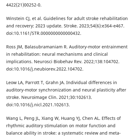
4422(21)00252-0.
Winstein CJ, et al. Guidelines for adult stroke rehabilitation
and recovery: 2023 update. Stroke. 2023;54(6):e364-e467.
doi:10.1161/STR.0000000000000432.
Ross JM, Balasubramaniam R. Auditory-motor entrainment
in rehabilitation: neural mechanisms and clinical
implications. Neurosci Biobehav Rev. 2022;138:104702.
doi:10.1016/j.neubiorev.2022.104702.
Leow LA, Parrott T, Grahn JA. Individual differences in
auditory-motor synchronization and neural plasticity after
stroke. Neuroimage Clin. 2021;30:102613.
doi:10.1016/j.nicl.2021.102613.
Wang L, Peng JL, Xiang W, Huang YJ, Chen AL. Effects of
rhythmic auditory stimulation on motor function and
balance ability in stroke: a systematic review and meta-