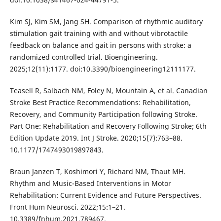
Kim SJ, Kim SM, Jang SH. Comparison of rhythmic auditory
stimulation gait training with and without vibrotactile
feedback on balance and gait in persons with stroke: a
randomized controlled trial. Bioengineering.
2025;12(11):1177. doi:10.3390/bioengineering12111177.
Teasell R, Salbach NM, Foley N, Mountain A, et al. Canadian
Stroke Best Practice Recommendations: Rehabilitation,
Recovery, and Community Participation following Stroke.
Part One: Rehabilitation and Recovery Following Stroke; 6th
Edition Update 2019. Int J Stroke. 2020;15(7):763–88.
10.1177/1747493019897843.
Braun Janzen T, Koshimori Y, Richard NM, Thaut MH.
Rhythm and Music-Based Interventions in Motor
Rehabilitation: Current Evidence and Future Perspectives.
Front Hum Neurosci. 2022;15:1–21.
10.3389/fnhum.2021.789467.