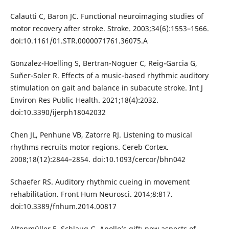
Calautti C, Baron JC. Functional neuroimaging studies of
motor recovery after stroke. Stroke. 2003;34(6):1553–1566.
doi:10.1161/01.STR.0000071761.36075.A
Gonzalez-Hoelling S, Bertran-Noguer C, Reig-Garcia G,
Suñer-Soler R. Effects of a music-based rhythmic auditory
stimulation on gait and balance in subacute stroke. Int J
Environ Res Public Health. 2021;18(4):2032.
doi:10.3390/ijerph18042032
Chen JL, Penhune VB, Zatorre RJ. Listening to musical
rhythms recruits motor regions. Cereb Cortex.
2008;18(12):2844–2854. doi:10.1093/cercor/bhn042
Schaefer RS. Auditory rhythmic cueing in movement
rehabilitation. Front Hum Neurosci. 2014;8:817.
doi:10.3389/fnhum.2014.00817
Altenmüller E, Schlaug G. Apollo’s gift: new aspects of