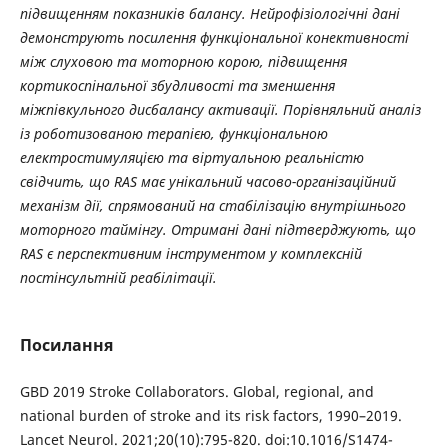
підвищенням показників балансу. Нейрофізіологічні дані
демонструють посилення функціональної конективності
між слуховою та моторною корою, підвищення
кортикоспінальної збудливості та зменшення
міжпівкульного дисбалансу активації. Порівняльний аналіз
із роботизованою терапією, функціональною
електростимуляцією та віртуальною реальністю
свідчить, що RAS має унікальний часово-організаційний
механізм дії, спрямований на стабілізацію внутрішнього
моторного таймінгу. Отримані дані підтверджують, що
RAS є перспективним інструментом у комплексній
постінсультній реабілітації.
Посилання
GBD 2019 Stroke Collaborators. Global, regional, and
national burden of stroke and its risk factors, 1990–2019.
Lancet Neurol. 2021;20(10):795-820. doi:10.1016/S1474-