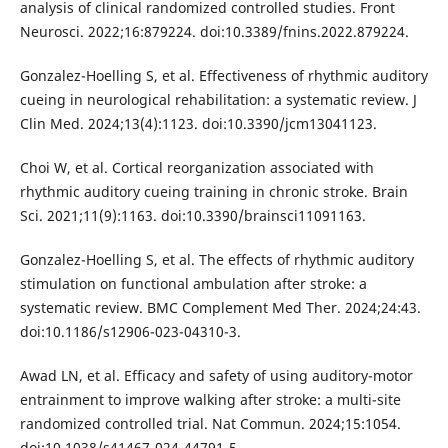
analysis of clinical randomized controlled studies. Front
Neurosci. 2022;16:879224. doi:10.3389/fnins.2022.879224.
Gonzalez-Hoelling S, et al. Effectiveness of rhythmic auditory
cueing in neurological rehabilitation: a systematic review. J
Clin Med. 2024;13(4):1123. doi:10.3390/jcm13041123.
Choi W, et al. Cortical reorganization associated with
rhythmic auditory cueing training in chronic stroke. Brain
Sci. 2021;11(9):1163. doi:10.3390/brainsci11091163.
Gonzalez-Hoelling S, et al. The effects of rhythmic auditory
stimulation on functional ambulation after stroke: a
systematic review. BMC Complement Med Ther. 2024;24:43.
doi:10.1186/s12906-023-04310-3.
Awad LN, et al. Efficacy and safety of using auditory-motor
entrainment to improve walking after stroke: a multi-site
randomized controlled trial. Nat Commun. 2024;15:1054.
doi:10.1038/s41467-024-44791-5.