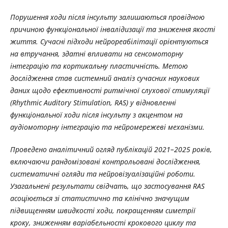
Порушення ходи після інсульту залишаються провідною
причиною функціональної інвалідизації та зниження якості
життя. Сучасні підходи нейрореабілітації орієнтуються
на втручання, здатні впливати на сенсомоторну
інтеграцію та кортикальну пластичність. Метою
дослідження став системний аналіз сучасних наукових
даних щодо ефективності ритмічної слухової стимуляції
(Rhythmic Auditory Stimulation, RAS) у відновленні
функціональної ходи після інсульту з акцентом на
аудіомоторну інтеграцію та нейромережеві механізми.
Проведено аналітичний огляд публікацій 2021–2025 років,
включаючи рандомізовані контрольовані дослідження,
систематичні огляди та нейровізуалізаційні роботи.
Узагальнені результати свідчать, що застосування RAS
асоціюється зі статистично та клінічно значущим
підвищенням швидкості ходи, покращенням симетрії
кроку, зниженням варіабельності крокового циклу та