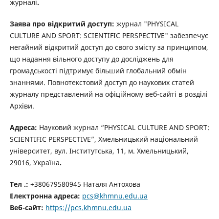
журналі
.
Заява про відкритий доступ:
журнал "PHYSICAL
CULTURE AND SPORT: SCIENTIFIC PERSPECTIVE" забезпечує
негайний відкритий доступ до свого змісту за принципом,
що надання вільного доступу до досліджень для
громадськості підтримує більший глобальний обмін
знаннями.
Повнотекстовий доступ до наукових статей
журналу представлений на офіційному веб-сайті в розділі
Архіви.
Адреса:
Н
ауковий журнал “PHYSICAL CULTURE AND SPORT:
SCIENTIFIC PERSPECTIVE”, Хмельницький національний
університет, вул. Інститутська, 11, м. Хмельницький,
29016,
Україна
.
Тел .:
+380679580945 Наталя Антохова
Електронна адреса:
pcs
@khmnu.edu.ua
Веб-сайт:
https://pcs.khmnu.edu.ua