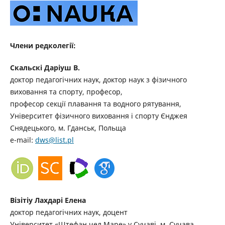
Члени редколегії:
Скальскі Даріуш В.
доктор педагогічних наук, доктор наук з фізичного
виховання та спорту, професор,
професор секції плавання та водного рятування,
Університет фізичного виховання і спорту Єнджея
Снядецького, м. Гданськ, Польща
e-mail:
dws@list.pl
Візітіу Лахдарі Елена
доктор педагогічних наук, доцент
Університет «Штефан чел Маре» у Сучаві, м. Сучава,