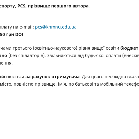
 спорту, PCS, прізвище першого автора.
плату на e-mail:
pcs@khmnu.edu.ua
50 грн DOI
ачами третього (освітньо-наукового) рівня вищої освіти
бюджет
бно
(без співавторів), звільняються від будь-якої оплати (внесків
нення.
дійснюється
за рахунок отримувача
. Для цього необхідно вказ
місто, повністю прізвище, ім’я, по батькові та мобільний телеф