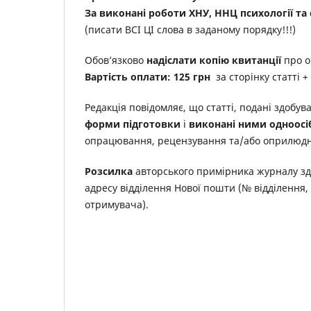
За виконані роботи ХНУ, ННЦ психології та
(писати ВСІ ЦІ слова в заданому порядку!!!)
Обов’язково
надіслати копію квитанції
про о
Вартість оплати: 125 грн
за сторінку статті +
Редакція повідомляє, що статті, подані здобув
форми підготовки
і
виконані ними одноосі
опрацювання, рецензування та/або оприлюд
Розсилка
авторського примірника журналу з
адресу відділення Нової пошти (№ відділення, 
отримувача).