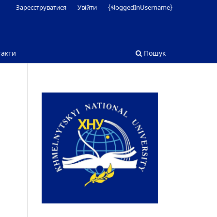
Зареєструватися
Увійти
{$loggedInUsername}
такти
Пошук