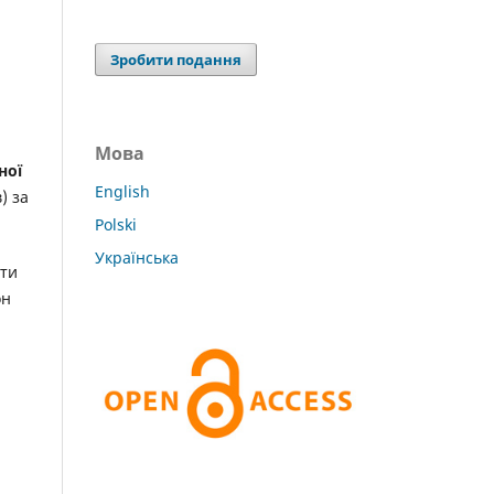
Зробити подання
Мова
ної
English
) за
Polski
Українська
ати
он