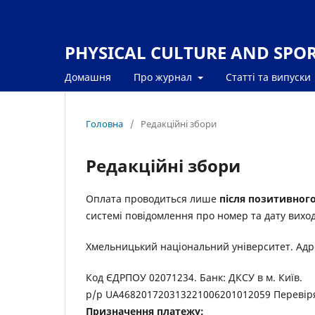
PHYSICAL CULTURE AND SPORT
Домашня
Про журнал
Статті та випуски
Головна
/
Редакційні збори
Редакційні збори
Оплата проводиться лише
після позитивного
системі повідомлення про номер та дату виходу
Хмельницький національний університет. Адрес
Код ЄДРПОУ 02071234. Банк: ДКСУ в м. Київ.
р/р UA468201720313221006201012059 Перевір
Призначення платежу: