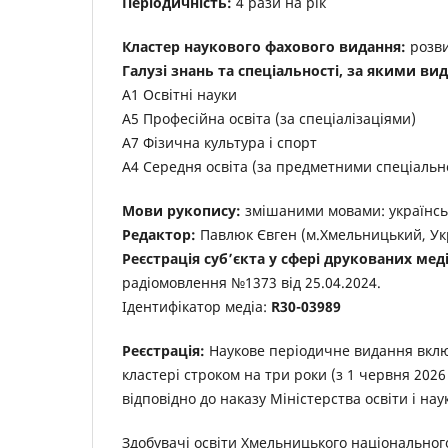
Періодичність:
4 рази на рік
Кластер наукового фахового видання:
розви
Галузі знань та спеціальності, за якими вид
А1 Освітні науки
А5 Професійна освіта (за спеціалізаціями)
А7 Фізична культура і спорт
А4 Середня освіта (за предметними спеціальн
Мови рукопису:
змішаними мовами: українсь
Редактор:
Павлюк Євген (м.Хмельницький, Ук
Реєстрація суб’єкта у сфері друкованих меді
радіомовлення №1373 від 25.04.2024.
Ідентифікатор медіа:
R30-03989
Реєстрація:
Наукове періодичне видання включ
кластері строком на три роки (з 1 червня 2026
відповідно до наказу Міністерства освіти і на
Здобувачі освіти Хмельницького національног