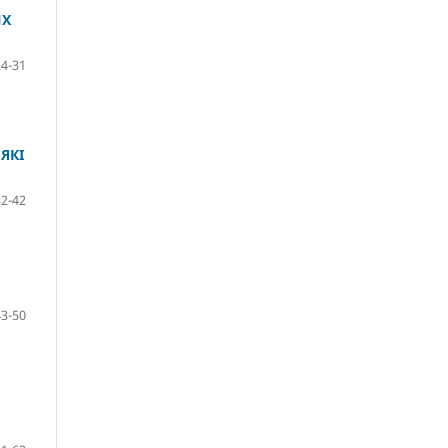
ИХ
24-31
ЯКІ
32-42
43-50