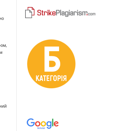
но
ром,
им
ний