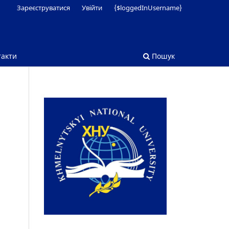
Зареєструватися
Увійти
{$loggedInUsername}
такти
Пошук