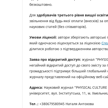
безкоштовно.
Для
здобувачів третього рівня вищої освіт
звільнення від будь-якої оплати (внесків) з
наукових статей (без співавторів).
Умови ліцензії:
автори зберігають авторські 
який одночасно ліцензується за ліцензією
Cre
ділитися роботою з підтвердженням авторства
Заява про відкритий доступ:
журнал "PHYSIC
негайний відкритий доступ до свого змісту за
громадськості підтримує більший глобальний
журналу представлений на офіційному веб-сайт
Адреса:
Н
ауковий журнал “PHYSICAL CULTURE 
університет, вул. Інститутська, 11, м. Хмельни
Тел .:
+380679580945 Наталя Антохова