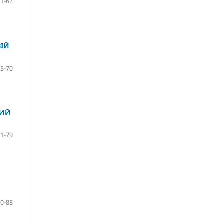
51-62
ВІЙ
63-70
НИЙ
71-79
80-88