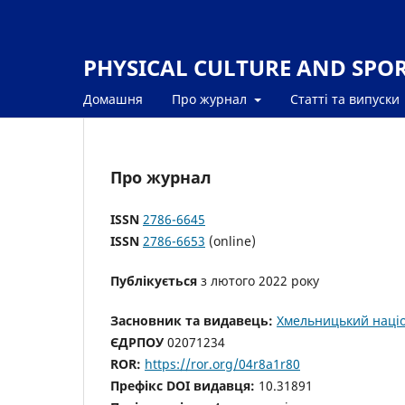
PHYSICAL CULTURE AND SPORT
Домашня
Про журнал
Статті та випуски
Про журнал
ISSN
2786-6645
ISSN
2786-6653
(online)
Публікується
з лютого 2022 року
Засновник та видавець:
Хмельницький націо
ЄДРПОУ
02071234
ROR:
https://ror.org/04r8a1r80
Префікс DOI видавця:
10.31891