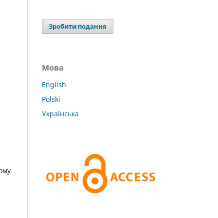
Зробити подання
Мова
English
Polski
Українська
ому