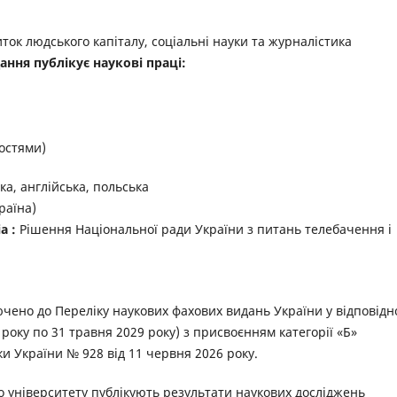
ток людського капіталу, соціальні науки та журналістика
ання публікує наукові праці:
остями)
ка,
англійська, польська
раїна)
а :
Рішення Національної ради України з питань телебачення і
ено до Переліку наукових фахових видань України у відповідн
 року по 31 травня 2029 року) з присвоєнням категорії «Б»
уки України № 928 від 11 червня 2026 року.
о університету публікують результати наукових досліджень