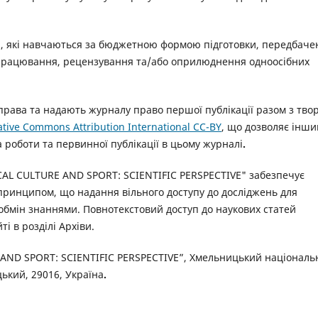
и
, які навчаються за бюджетною формою підготовки, передбаче
а опрацювання, рецензування та/або оприлюднення одноосібних
права та надають журналу право першої публікації разом з тво
ative Commons Attribution International CC-BY
, що дозволяє інш
 роботи та первинної публікації в цьому журналі
.
AL CULTURE AND SPORT: SCIENTIFIC PERSPECTIVE" забезпечує
 принципом, що надання вільного доступу до досліджень для
 обмін знаннями.
Повнотекстовий доступ до наукових статей
і в розділі Архіви.
AND SPORT: SCIENTIFIC PERSPECTIVE”, Хмельницький національ
цький, 29016,
Україна
.