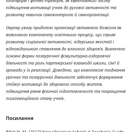
платформ і фітнес-трекерів, як ефективного засобу
підвищення мотивації учнів до рухової активності та
розвитку навичок самоконтролю й самоорганізації.
Окрему увагу приділено організації активного дозвілля як
важливого компоненту освітнього процесу, що сприяє
розвитку соціальної активності, лідерських якостей і
відповідального ставлення до власного здоров’я. Визначено
основні форми позаурочної фізкультурно-оздоровчої
діяльності та роль партнерської взаємодії школи, сім’ї й
громади у їх реалізації. Доведено, що комплексне поєднання
урочної та позаурочної діяльності забезпечує формування
стійкої мотивації до здорового способу життя,
підвищення рівня фізичної підготовленості та покращення
психоемоційного стану учнів
.
Посилання
Bibik N. M. (2017) New Ukrainian School: A Teacher's Guide.