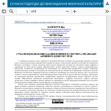
СУЧАСНІ ПІДХОДИ ДО ВИКЛАДАННЯ ФІЗИЧНОЇ КУЛЬТУРИ ТА ОРГАНІЗАЦІЇ АКТИВНОГО ДОЗВІЛЛЯ У НУШ