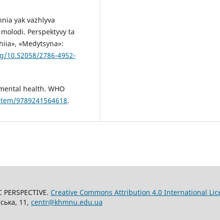
nnia yak vazhlyva
molodi. Perspektyvy ta
hiia», «Medytsyna»:
rg/10.52058/2786-4952-
n mental health. WHO
/item/9789241564618
.
C PERSPECTIVE.
Creative Commons Attribution 4.0 International Lic
ська, 11,
centr@khmnu.edu.ua