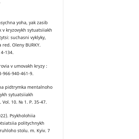
.
lasychna yoha, yak zasib
k v kryzovykh sytuatsiiakh
ktytsi: suchasni vyklyky,
za red. Oleny BURKY.
14-134.
rovia v umovakh kryzy :
8-966-940-461-9.
hna pidtrymka mentalnoho
ykh sytuatsiiakh
 Vol. 10. № 1. P. 35-47.
022). Psykholohiia
otsiatsiia politychnykh
uhloho stolu. m. Kyiv. 7