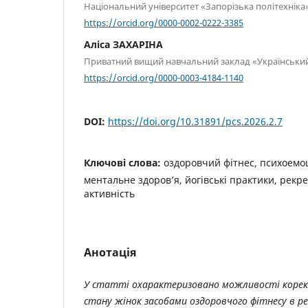
Національний університет «Запорізька політехніка
https://orcid.org/0000-0002-0222-3385
Аліса ЗАХАРІНА
Приватний вищий навчальний заклад «Український
https://orcid.org/0000-0003-4184-1140
DOI:
https://doi.org/10.31891/pcs.2026.2.7
Ключові слова:
оздоровчий фітнес, психоемоц
ментальне здоров’я, йогівські практики, рекр
активність
Анотація
У статті охарактеризовано можливості корекц
стану жінок засобами оздоровчого фітнесу в ре