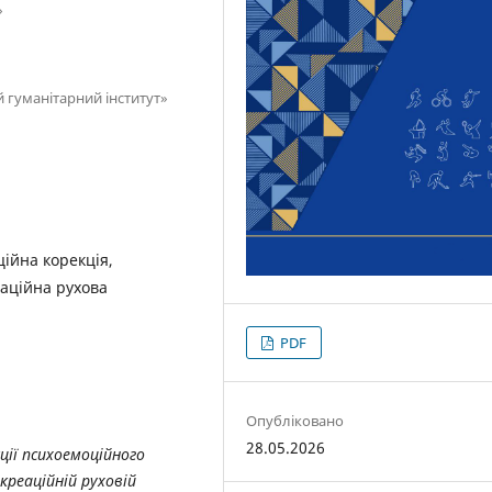
»
 гуманітарний інститут»
ійна корекція,
еаційна рухова
PDF
Опубліковано
28.05.2026
ії психоемоційного
креаційній руховій