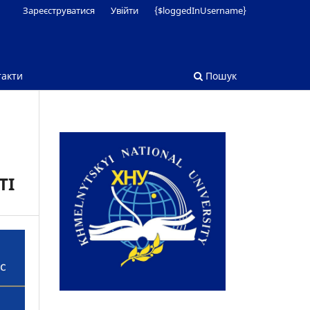
Зареєструватися
Увійти
{$loggedInUsername}
такти
Пошук
ТІ