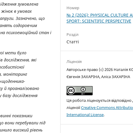
лідження зумовлена
Номер
 жінок в умовах
№ 2 (2026): PHYSICAL CULTURE 
напруги. Зазначено, що
SPORT: SCIENTIFIC PERSPECTIVE
занять оздоровчим
на психоемоційний стан і
Розділ
Статті
ної мети було
 дослідження, які
Ліцензія
особистісної
Авторське право (c) 2026 Наталія К
а, моніторинг
Євгенія ЗАХАРІНА, Аліса ЗАХАРІНА
 «щоденника-
у й проаналізовано
у базу дослідження
Ця робота ліцензується відповідно
ліцензії
Creative Commons Attributio
International License
.
винні показники
о вони перебували під
инило високий рівень