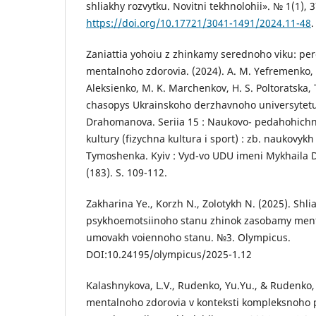
shliakhy rozvytku. Novitni tekhnolohii». № 1(1), 
https://doi.org/10.17721/3041-1491/2024.11-48
.
Zaniattia yohoiu z zhinkamy serednoho viku: per
mentalnoho zdorovia. (2024). A. M. Yefremenko, 
Aleksienko, M. K. Marchenkov, H. S. Poltoratska,
chasopys Ukrainskoho derzhavnoho universytet
Drahomanova. Seriia 15 : Naukovo- pedahohichn
kultury (fizychna kultura i sport) : zb. naukovykh 
Tymoshenka. Kyiv : Vyd-vo UDU imeni Mykhaila 
(183). S. 109-112.
Zakharina Ye., Korzh N., Zolotykh N. (2025). Shlia
psykhoemotsiinoho stanu zhinok zasobamy ment
umovakh voiennoho stanu. №3. Olympicus.
DOI:10.24195/olympicus/2025-1.12
Kalashnykova, L.V., Rudenko, Yu.Yu., & Rudenko,
mentalnoho zdorovia v konteksti kompleksnoho 