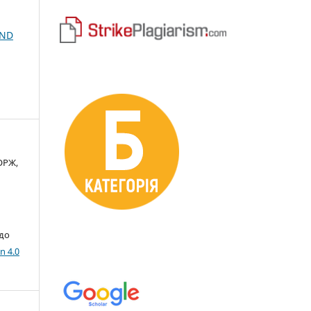
AND
ОРЖ,
 до
n 4.0