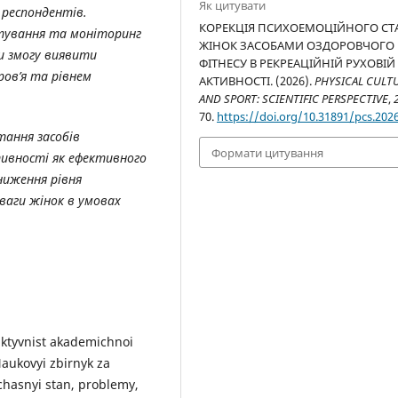
Як цитувати
 респондентів.
КОРЕКЦІЯ ПСИХОЕМОЦІЙНОГО СТ
тування та моніторинг
ЖІНОК ЗАСОБАМИ ОЗДОРОВЧОГО
и змогу виявити
ФІТНЕСУ В РЕКРЕАЦІЙНІЙ РУХОВІЙ
ров’я та рівнем
АКТИВНОСТІ. (2026).
PHYSICAL CULT
AND SPORT: SCIENTIFIC PERSPECTIVE
,
70.
https://doi.org/10.31891/pcs.2026
тання засобів
Формати цитування
тивності як ефективного
ниження рівня
аги жінок в умовах
uktyvnist akademichnoi
Naukovyi zbirnyk za
chasnyi stan, problemy,