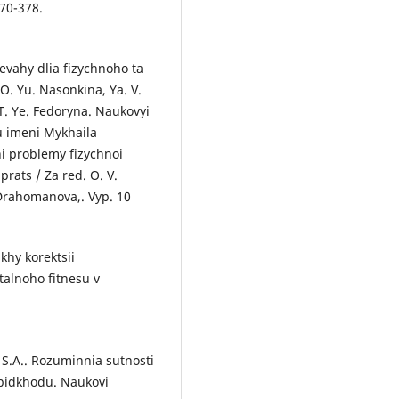
370-378.
evahy dlia fizychnoho ta
O. Yu. Nasonkina, Ya. V.
 T. Ye. Fedoryna. Naukovyi
u imeni Mykhaila
i problemy fizychnoi
prats / Za red. O. V.
Drahomanova,. Vyp. 10
khy korektsii
alnoho fitnesu v
 S.A.. Rozuminnia sutnosti
pidkhodu. Naukovi