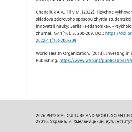
Chepeliuk A.V., Fil V.M. (2022). Fizychne vykhova
skladova zdorovoho sposobu zhyttia studentskoi 
innovatsii nauky: Seriia «Pedahohika», «Psykholo
zhurnal. №11(16). S. 200-209. DOI:
https://doi.o
2022-11(16)-200-209
.
World Health Organization. (2013). Investing i
Publishing.
https://www.who.int/publications/i
2026 PHYSICAL CULTURE AND SPORT: SCIENTIFI
29016, Україна, м. Хмельницький, вул. Інститут