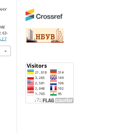
АНУ
URE
2
, 63-
.2.7