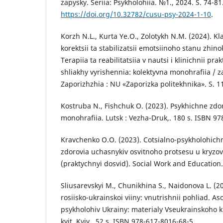
zapysky. Seriia: Psykholohiia. №1., 2024. S. 74-81
https://doi.org/10.32782/cusu-psy-2024-1-10
.
Korzh N.L., Kurta Ye.O., Zolotykh N.M. (2024). K
korektsii ta stabilizatsii emotsiinoho stanu zhino
Terapiia ta reabilitatsiia v nautsi i klinichnii pra
shliakhy vyrishennia: kolektyvna monohrafiia / 
Zaporizhzhia : NU «Zaporizka politekhnika». S. 1
Kostruba N., Fishchuk O. (2023). Psykhichne zdo
monohrafiia. Lutsk : Vezha-Druk,. 180 s. ISBN 97
Kravchenko O.O. (2023). Cotsialno-psykholohic
zdorovia uchasnykiv osvitnoho protsesu u kryzov
(praktychnyi dosvid). Social Work and Education..
Sliusarevskyi M., Chunikhina S., Naidonova L. (2
rosiisko-ukrainskoi viiny: vnutrishnii pohliad. As
psykholohiv Ukrainy: materialy Vseukrainskoho kr
kvit. Kyiv,. 52 s. ISBN 978-617-8016-68-5.