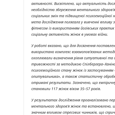
активності. Висвітлено, що актуальність дос
необхідністю збереження ментального здоров’я
соціальних змін та підвищеної психоемоційної 
мета дослідження полягала у вивченні впливу 
фітнесом із використанням йогівських практик 
соціальну активність жінок в умовах війни.
У роботі вказано, що для досягнення поставле
використано комплекс взаємопов’язаних методів
охоплювали визначення рівня ситуативної та 
тривожності за методикою Спілбергера–Ханін
психоемоційного стану жінок із застосуванням
опитувальника», а також статистичну обробк
отримані результати. Зазначено, що емпіричн
становили 117 жінок віком 35–57 років.
У результатах дослідження проаналізовано пер
ментального здоров’я жінок та встановлено, щ
значним впливом стресових чинників, що сприч