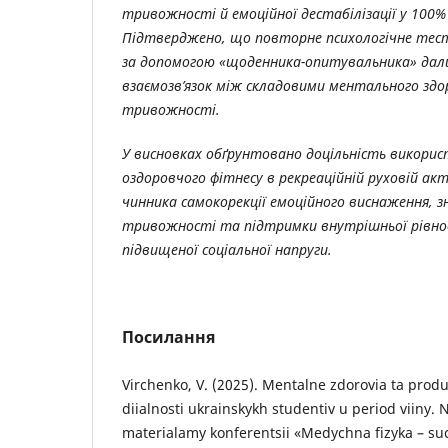
тривожності й емоційної дестабілізації у 100%
Підтверджено, що повторне психологічне тес
за допомогою «щоденника-опитувальника» дал
взаємозв’язок між складовими ментального здо
тривожності.
У висновках обґрунтовано доцільність викорис
оздоровчого фітнесу в рекреаційній руховій ак
чинника самокорекції емоційного виснаження, з
тривожності та підтримки внутрішньої рівнов
підвищеної соціальної напруги.
Посилання
Virchenko, V. (2025). Mentalne zdorovia ta prod
diialnosti ukrainskykh studentiv u period viiny. 
materialamy konferentsii «Medychna fizyka – su