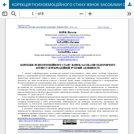
КОРЕКЦІЯ ПСИХОЕМОЦІЙНОГО СТАНУ ЖІНОК ЗАСОБАМИ ОЗДОРОВЧОГО ФІТНЕСУ В РЕКРЕАЦІЙНІЙ РУХОВІЙ АКТИВНОСТІ