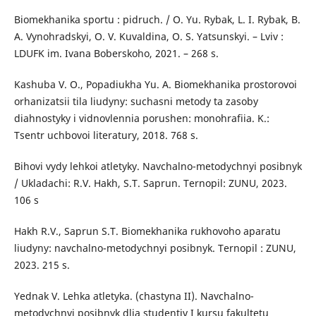
Biomekhanika sportu : pidruch. / O. Yu. Rybak, L. I. Rybak, B.
A. Vynohradskyi, O. V. Kuvaldina, O. S. Yatsunskyi. – Lviv :
LDUFK im. Ivana Boberskoho, 2021. – 268 s.
Kashuba V. O., Popadiukha Yu. A. Biomekhanika prostorovoi
orhanizatsii tila liudyny: suchasni metody ta zasoby
diahnostyky i vidnovlennia porushen: monohrafiia. K.:
Tsentr uchbovoi literatury, 2018. 768 s.
Bihovi vydy lehkoi atletyky. Navchalno-metodychnyi posibnyk
/ Ukladachi: R.V. Hakh, S.T. Saprun. Ternopil: ZUNU, 2023.
106 s
Hakh R.V., Saprun S.T. Biomekhanika rukhovoho aparatu
liudyny: navchalno-metodychnyi posibnyk. Ternopil : ZUNU,
2023. 215 s.
Yednak V. Lehka atletyka. (chastyna II). Navchalno-
metodychnyi posibnyk dlia studentiv I kursu fakultetu