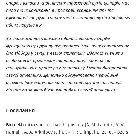
опорою (стаєри, спринтери); траєкторії рухів центрів мас
тіла та їх коливання в просторі; економічність та
ефективність рухів спортсменів; симетрія рухів кінцівками
або їх порушення.
За окремими показниками вдалося оцінити морфо-
функціональну і рухову підготовленість юних спортсменок
для відбору у секції з легкої атлетики. Вдалося вивчити
особливості організації та планування навчально-
тренувального процесу з дівчатами у бігових дисциплінах
легкої атлетики. Детально обґрунтовано методичні
аспекти біомеханічних критеріїв відбору та орієнтації
дівчат до занять біговими видами легкої атлетики.
Посилання
Biomekhanika sportu : navch. posib. / [A. M. Laputin, V. V.
Hamalii, A. A. Arkhipov ta in.]. – K. : Olimp. lit., 2016. – 320 s