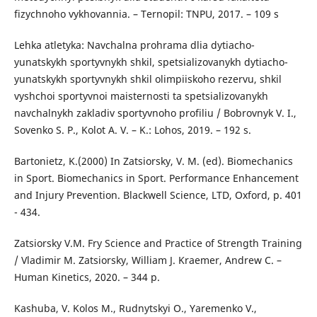
fizychnoho vykhovannia. – Ternopil: TNPU, 2017. – 109 s
Lehka atletyka: Navchalna prohrama dlia dytiacho-
yunatskykh sportyvnykh shkil, spetsializovanykh dytiacho-
yunatskykh sportyvnykh shkil olimpiiskoho rezervu, shkil
vyshchoi sportyvnoi maisternosti ta spetsializovanykh
navchalnykh zakladiv sportyvnoho profiliu / Bobrovnyk V. I.,
Sovenko S. P., Kolot A. V. – K.: Lohos, 2019. – 192 s.
Bartonietz, K.(2000) In Zatsiorsky, V. M. (ed). Biomechanics
in Sport. Biomechanics in Sport. Performance Enhancement
and Injury Prevention. Blackwell Science, LTD, Oxford, p. 401
- 434.
Zatsiorsky V.M. Fry Science and Practice of Strength Training
/ Vladimir M. Zatsiorsky, William J. Kraemer, Andrew C. –
Human Kinetics, 2020. – 344 p.
Kashuba, V. Kolos M., Rudnytskyi O., Yaremenko V.,