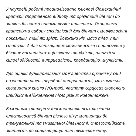
У науковій роботі проаналізовано ключові біомеханічні
критерії спортивного відбору та орієнтації дівчат до
занять біговими видами легкої атлетики. Основними
критеріями вибору спеціалізації для дівчат є морфологічні
показники, такі як: зріст, довжина ніг, маса тіла, тип
статури. А для потенційних можливостей спортсменів у
бігових дисциплінах оцінюють: швидкість, швидкісно-
силові здібності, витривалість, координацію, гнучкість.
Для оцінки функціональних можливостей організму слід
визначати рівень аеробної витривалості, максимальне
споживання кисню (VO₂max), частоту серцевих скорочень,
швидкість відновлення після різних навантажень.
Важливим критерієм для контролю психологічних
властивостей дівчат різного віку: мотивація до
тренувальної та змагальної діяльності, стресостійкість,
здатність до концентрації, тип темпераменту.