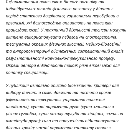
Інформативним показником біологічного віку та
індивідуальних темпів фізичного розвитку у дівчат є
період статевого дозрівання, гормональні перебудови в
організмі, які безпосередньо впливають на показники
працездатності. У практичній діяльності тренери можуть
активно використовувати педагогічні спостереження,
тестування окремих фізичних якостей, медико-біологічні
та антропометричні обстеження, систематичний аналіз
результативності навчально-тренувального процесу.
Окремі автори відзначають також різні вікові межі для
початку спеціалізації.
У публікації детально описано біомеханічні критерії для
відбору дівчат, а саме: довжина та частота кроків
(ефективність пересування, утримання належної
швидкості); кутові параметри рухів (кути згинання в
різних суглобах, кути нахилу тулуба та кінцівок, загальна
амплітуда рухів); сила та потужність відштовхування
бігових кроків; часові параметри контакту стопи з