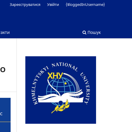
Зареєструватися
Увійти
{$loggedInUsername}
такти
Пошук
ГО