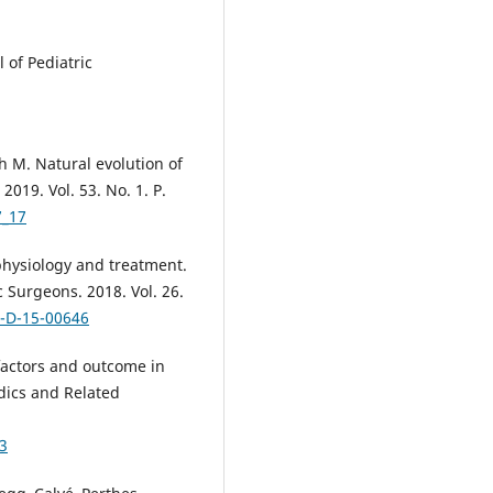
 of Pediatric
h M. Natural evolution of
2019. Vol. 53. No. 1. P.
7_17
ophysiology and treatment.
 Surgeons. 2018. Vol. 26.
S-D-15-00646
 factors and outcome in
edics and Related
3