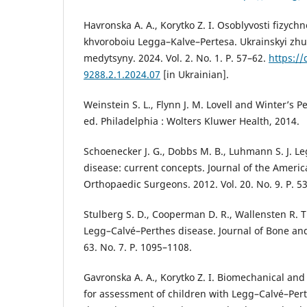
Havronska A. A., Korytko Z. I. Osoblyvosti fizychno
khvoroboiu Legga–Kalve–Pertesa. Ukrainskyi zhu
medytsyny. 2024. Vol. 2. No. 1. P. 57–62.
https://
9288.2.1.2024.07
[in Ukrainian].
Weinstein S. L., Flynn J. M. Lovell and Winter’s P
ed. Philadelphia : Wolters Kluwer Health, 2014.
Schoenecker J. G., Dobbs M. B., Luhmann S. J. L
disease: current concepts. Journal of the Ameri
Orthopaedic Surgeons. 2012. Vol. 20. No. 9. P. 5
Stulberg S. D., Cooperman D. R., Wallensten R. T
Legg–Calvé–Perthes disease. Journal of Bone and 
63. No. 7. P. 1095–1108.
Gavronska A. A., Korytko Z. I. Biomechanical and c
for assessment of children with Legg–Calvé–Pert