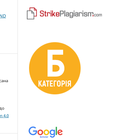
AND
сана
 до
n 4.0