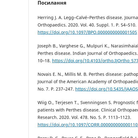
Посилання
Herring J. A. Legg–Calvé–Perthes disease. Journal
Orthopaedics. 2020. Vol. 40. Suppl. 1. P. S4–S10.
https://doi.org/10.1097/BPO.0000000000001505
Joseph B., Varghese G., Mulpuri K., Narasimhaia
Perthes disease. Indian Journal of Orthopaedics. 
10–18.
https://doi.org/10.4103/ortho.IJOrtho_57
Novais E. N., Millis M. B. Perthes disease: path
Journal of the American Academy of Orthopaedic
No. 7. P. 237–247.
https://doi.org/10.5435/JAAO
Wiig O., Terjesen T., Svenningsen S. Prognostic
patients with Perthes disease. Clinical Orthopa
Research. 2020. Vol. 478. No. 5. P. 1113–1123.
https://doi.org/10.1097/CORR.000000000000110