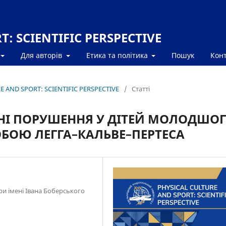
: SCIENTIFIC PERSPECTIVE
Для авторів
Етика та політика
Пошук
Кон
RE AND SPORT: SCIENTIFIC PERSPECTIVE
/
Статті
ЬНІ ПОРУШЕННЯ У ДІТЕЙ МОЛОДШО
ОБОЮ ЛЕГГА–КАЛЬВЕ–ПЕРТЕСА
ри імені Івана Боберського