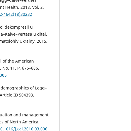
 Legg–Calvé–Perthes
t Health. 2018. Vol. 2.
52-4642(18)30232
noi dekompresii u
–Kalve–Pertesa u ditei.
matolohiv Ukrainy. 2015.
l of the American
 No. 11. P. 676–686.
0005
nd demographics of Legg–
Article ID 504393.
valuation and management
cs of North America.
10.1016/j.ocl.2016.03.006