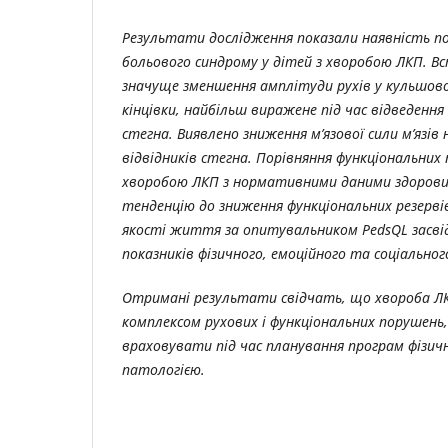
Результати дослідження показали наявність п
больового синдрому у дітей з хворобою ЛКП. 
значуще зменшення амплітуди рухів у кульшово
кінцівки, найбільш виражене під час відведенн
стегна. Виявлено зниження м’язової сили м’язів 
відвідників стегна. Порівняння функціональних 
хворобою ЛКП з нормативними даними здорови
тенденцію до зниження функціональних резервів
якості життя за опитувальником PedsQL засві
показників фізичного, емоційного та соціальног
Отримані результати свідчать, що хвороба Л
комплексом рухових і функціональних порушень
враховувати під час планування програм фізичн
патологією.