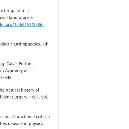
i terapii ditei z
rnal laboratornoi
doi.org/10.62151/2786-
ediatric Orthopaedics. 7th
egg–Calvé–Perthes
can Academy of
33–542.
he natural history of
Joint Surgery. 1981. Vol.
linical-functional criteria
hes disease in physical