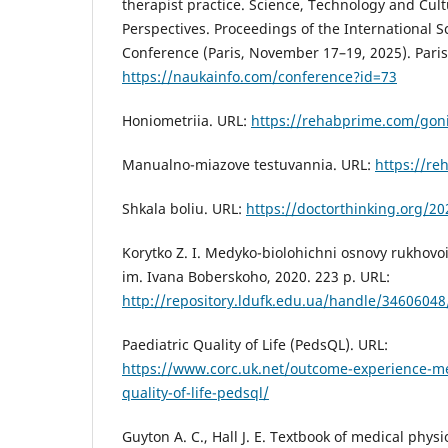
therapist practice. Science, Technology and Cul
Perspectives. Proceedings of the International Sc
Conference (Paris, November 17–19, 2025). Paris
https://naukainfo.com/conference?id=73
Honiometriia. URL:
https://rehabprime.com/gon
Manualno-miazove testuvannia. URL:
https://r
Shkala boliu. URL:
https://doctorthinking.org/20
Korytko Z. I. Medyko-biolohichni osnovy rukhovoi
im. Ivana Boberskoho, 2020. 223 p. URL:
http://repository.ldufk.edu.ua/handle/3460604
Paediatric Quality of Life (PedsQL). URL:
https://www.corc.uk.net/outcome-experience-me
quality-of-life-pedsql/
Guyton A. C., Hall J. E. Textbook of medical physi