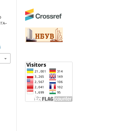
О
ГГА–
6