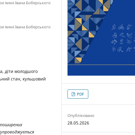
ри імені Івана Боберського
ри імені Івана Боберського
а, діти молодшого
льний стан, кульшовий
PDF
Опубліковано
28.05.2026
з поширених
 супроводжується