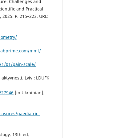
ture: Challenges and
ientific and Practical
, 2025. P. 215–223. URL:
iometry/
ehabprime.com/mmt/
21/01/pain-scale/
 aktyvnosti. Lviv : LDUFK
8/27946
[in Ukrainian].
asures/paediatric-
ology. 13th ed.