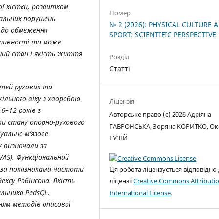
ї кістки,
розвитком
Номер
альних порушень
№ 2 (2026): PHYSICAL CULTURE 
 до обмеження
SPORT: SCIENTIFIC PERSPECTIVE
активності та може
ний стан і якість життя
Розділ
Статті
стей рухових та
ільного віку з хворобою
Ліцензія
6–12 років з
Авторське право (c) 2026 Адріяна
ки стану опорно-рухового
ГАВРОНСЬКА, Зоряна КОРИТКО, Ок
уально-м’язове
ГУЗІЙ
 визначали за
VAS). Функціональний
и за показниками частоти
Ця робота ліцензується відповідно
ексу Робінсона. Якість
ліцензії
Creative Commons Attributio
льника PedsQL.
International License
.
ням методів описової