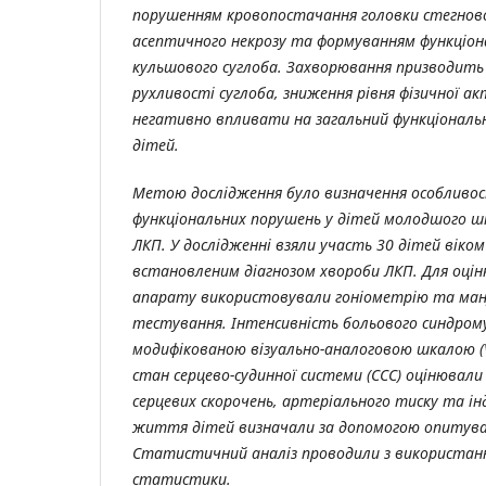
порушенням кровопостачання головки стегново
асептичного некрозу
та формуванням функціон
кульшового суглоба. Захворювання призводить
рухливості суглоба, зниження рівня фізичної 
негативно впливати на загальний функціональ
дітей.
Метою дослідження було визначення особливо
функціональних порушень у дітей молодшого шк
ЛКП. У дослідженні взяли участь 30 дітей віком 
встановленим діагнозом хвороби ЛКП. Для оцін
апарату використовували гоніометрію та ман
тестування. Інтенсивність больового синдрому
модифікованою візуально-аналоговою шкалою (
стан серцево-судинної системи (ССС) оцінювал
серцевих скорочень, артеріального тиску та інд
життя дітей визначали за допомогою опитува
Статистичний аналіз проводили з використан
статистики.