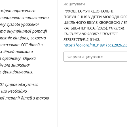
Як цитувати
омірно вираженого
РУХОВІ ТА ФУНКЦІОНАЛЬНІ
ПОРУШЕННЯ У ДІТЕЙ МОЛОДШОГ
Встановлено статистично
ШКІЛЬНОГО ВІКУ З ХВОРОБОЮ ЛЕ
му суглобі ураженої
КАЛЬВЕ–ПЕРТЕСА. (2026).
PHYSICAL
я та внутрішньої ротації
CULTURE AND SPORT: SCIENTIFIC
нижніх кінцівок, зокрема
PERSPECTIVE
,
2
, 51-62.
показників ССС дітей з
https://doi.org/10.31891/pcs.2026.2.
х дітей показало
Формати цитування
 організму. Оцінка
дчила зниження
о функціонування.
КП супроводжується
, що необхідно
ої терапії дітей з такою