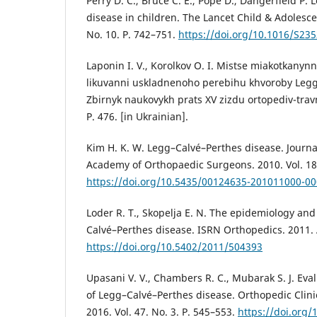
Perry D. C., Bruce C. E., Pope D., Dangerfield P.
disease in children. The Lancet Child & Adolescen
No. 10. P. 742–751.
https://doi.org/10.1016/S23
Laponin I. V., Korolkov O. I. Mistse miakotkanyn
likuvanni uskladnenoho perebihu khvoroby Legga
Zbirnyk naukovykh prats XV zizdu ortopediv-trav
P. 476. [in Ukrainian].
Kim H. K. W. Legg–Calvé–Perthes disease. Journa
Academy of Orthopaedic Surgeons. 2010. Vol. 18.
https://doi.org/10.5435/00124635-201011000-0
Loder R. T., Skopelja E. N. The epidemiology a
Calvé–Perthes disease. ISRN Orthopedics. 2011. 
https://doi.org/10.5402/2011/504393
Upasani V. V., Chambers R. C., Mubarak S. J. E
of Legg–Calvé–Perthes disease. Orthopedic Clini
2016. Vol. 47. No. 3. P. 545–553.
https://doi.org/