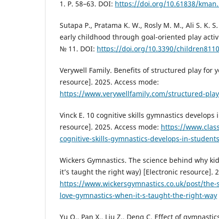
1. P. 58–63. DOI:
https://doi.org/10.61838/kman.i
Sutapa P., Pratama K. W., Rosly M. M., Ali S. K. S
early childhood through goal-oriented play activit
№ 11. DOI:
https://doi.org/10.3390/children811
Verywell Family. Benefits of structured play for 
resource]. 2025. Access mode:
https://www.verywellfamily.com/structured-pla
Vinck E. 10 cognitive skills gymnastics develops 
resource]. 2025. Access mode:
https://www.clas
cognitive-skills-gymnastics-develops-in-student
Wickers Gymnastics. The science behind why ki
it’s taught the right way) [Electronic resource].
https://www.wickersgymnastics.co.uk/post/the-
love-gymnastics-when-it-s-taught-the-right-way
Yu Q., Pan X., Liu Z., Deng C. Effect of gymnastic