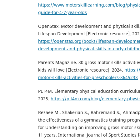
https://www.motorskilllearning.com/blog/physic
guide-for-4-7-year-olds
OpenStax. Motor development and physical skills
Lifespan Development [Electronic resource]. 202
https://openstax.org/books/lifespan-developme
development-and-physical-skills-in-early-childh
Parents Magazine. 30 gross motor skills activitie
kids will love [Electronic resource]. 2024.
https:
motor-skills-activities-for-preschoolers-8645233
PLT4M. Elementary physical education curriculum
2025.
https://plt4m.com/blog/elementary-physic
Rezaee M., Shakerian S., Bahremand S., Ahmad
the effectiveness of a gymnastics training pr
for Understanding on improving gross motor skil
11 years. International Journal of Sport Studies f