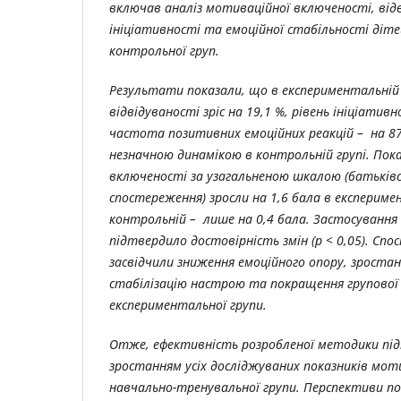
включав аналіз мотиваційної включеності, від
ініціативності та емоційної стабільності діт
контрольної груп.
Результати показали, що в експериментальній 
відвідуваності зріс на 19,1 %, рівень ініціативн
частота позитивних емоційних реакцій – на 87 
незначною динамікою в контрольній групі. Пок
включеності за узагальненою шкалою (батьківсь
спостереження) зросли на 1,6 бала в експеримен
контрольній – лише на 0,4 бала. Застосування
підтвердило достовірність змін (р < 0,05). С
засвідчили зниження емоційного опору, зростан
стабілізацію настрою та покращення групової 
експериментальної групи.
Отже, ефективність розробленої методики пі
зростанням усіх досліджуваних показників моти
навчально-тренувальної групи. Перспективи по