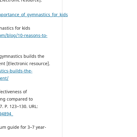
portance_of_gymnastics_for_kids
astics for kids
om/blog/10-reasons-to-
gymnastics builds the
nt [Electronic resource].
ics-builds-the-
ent/
fectiveness of
ing compared to
7. P. 123–130. URL:
94894_
lum guide for 3–7 year-