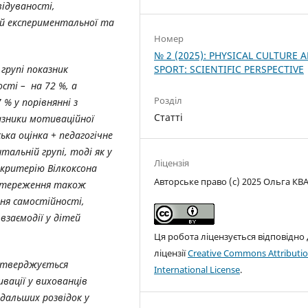
відуваності,
ей експериментальної та
Номер
№ 2 (2025): PHYSICAL CULTURE 
SPORT: SCIENTIFIC PERSPECTIVE
групі показник
ості – на 72 %, а
Розділ
% у порівнянні з
Статті
азники мотиваційної
ка оцінка + педагогічне
тальній групі, тоді як у
Ліцензія
 критерію Вілкоксона
Авторське право (c) 2025 Ольга КВ
постереження також
ня самостійності,
взаємодії у дітей
Ця робота ліцензується відповідно
ліцензії
Creative Commons Attributio
дтверджується
International License
.
вації у вихованців
дальших розвідок у