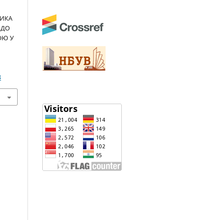
ДИКА
 ДО
ОЮ У
3