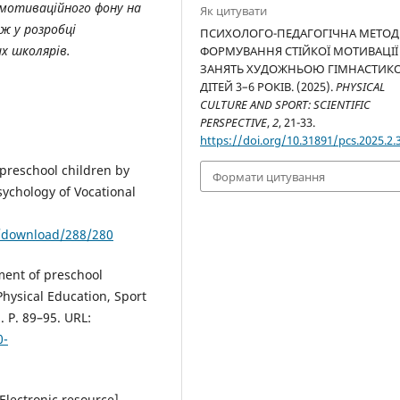
 мотиваційного фону на
Як цитувати
ж у розробці
ПСИХОЛОГО-ПЕДАГОГІЧНА МЕТО
х школярів.
ФОРМУВАННЯ СТІЙКОЇ МОТИВАЦІЇ
ЗАНЯТЬ ХУДОЖНЬОЮ ГІМНАСТИК
ДІТЕЙ 3–6 РОКІВ. (2025).
PHYSICAL
CULTURE AND SPORT: SCIENTIFIC
PERSPECTIVE
,
2
, 21-33.
https://doi.org/10.31891/pcs.2025.2.
preschool children by
Формати цитування
ychology of Vocational
e/download/288/280
ment of preschool
Physical Education, Sport
. P. 89–95. URL:
0-
Electronic resource].