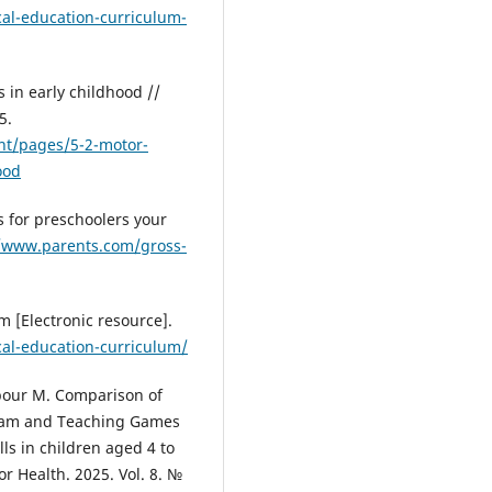
al-education-curriculum-
 in early childhood //
5.
nt/pages/5-2-motor-
ood
s for preschoolers your
//www.parents.com/gross-
 [Electronic resource].
al-education-curriculum/
pour M. Comparison of
ogram and Teaching Games
ls in children aged 4 to
or Health. 2025. Vol. 8. №