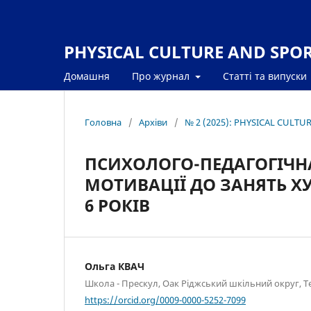
PHYSICAL CULTURE AND SPORT
Домашня
Про журнал
Статті та випуски
Головна
/
Архіви
/
№ 2 (2025): PHYSICAL CULTU
ПСИХОЛОГО-ПЕДАГОГІЧН
МОТИВАЦІЇ ДО ЗАНЯТЬ Х
6 РОКІВ
Ольга КВАЧ
Школа - Прескул, Оак Ріджський шкільний округ, Т
https://orcid.org/0009-0000-5252-7099