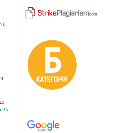
AND
АЧ
 до
n 4.0