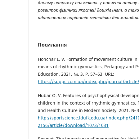
даному напрямку полягають у вивченні впливу
розвиток фізичних якостей дошкільнят, а тако
адаптованих варіантів методики для молодши
Посилання
Honchar L. V. Formation of movement culture in 
means of rhythmic gymnastics. Pedagogy and Ps
Education. 2021. №. 3. P. 57–63. URL:
https://spppc.com.ua/index.php/journal/articl
Hubar O. V. Features of psychophysical develop
children in the context of rhythmic gymnastics. 
and Health Culture in Modern Society. 2021. № 3
http://sportscience.ldufk.edu.ua/index.php/241
2156/article/download/1073/1031
Beemat. The importance of gymnastics for kids [