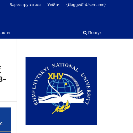
Зареєструватися
Увійти
{$loggedInUsername}
такти
Пошук
Ї
3–