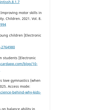
ntjssh.8.1.7
. Improving motor skills in
y. Children. 2021. Vol. 8.
0994
young children [Electronic
y-2764980
in students [Electronic
scardapp.com/blog/10-
s
ds love gymnastics (when
 2025. Access mode:
science-behind-why-kids-
s on balance ability in