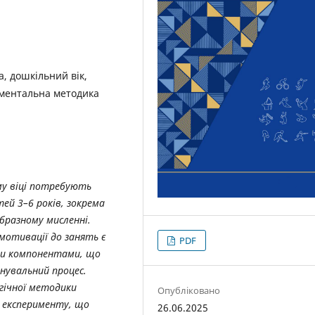
а, дошкільний вік,
иментальна методика
у віці потребують
тей 3–6 років, зокрема
образному мисленні.
отивації до занять є
PDF
ми компонентами, що
нувальний процес.
гічної методики
Опубліковано
о експерименту, що
26.06.2025