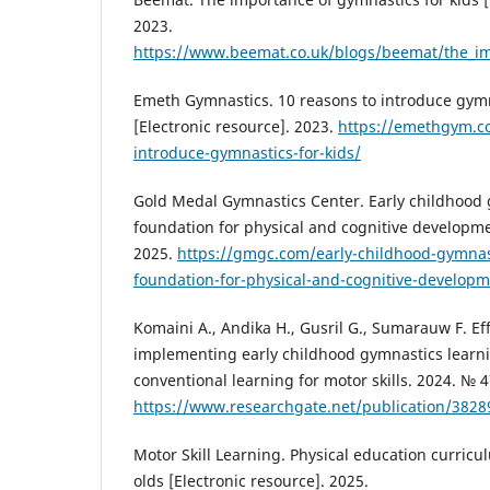
2023.
https://www.beemat.co.uk/blogs/beemat/the_im
Emeth Gymnastics. 10 reasons to introduce gymn
[Electronic resource]. 2023.
https://emethgym.c
introduce-gymnastics-for-kids/
Gold Medal Gymnastics Center. Early childhood 
foundation for physical and cognitive developme
2025.
https://gmgc.com/early-childhood-gymnast
foundation-for-physical-and-cognitive-developm
Komaini A., Andika H., Gusril G., Sumarauw F. Ef
implementing early childhood gymnastics learn
conventional learning for motor skills. 2024. № 4
https://www.researchgate.net/publication/3828
Motor Skill Learning. Physical education curricu
olds [Electronic resource]. 2025.