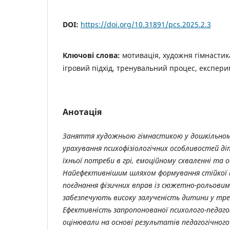
DOI:
https://doi.org/10.31891/pcs.2025.2.3
Ключові слова:
мотивація, художня гімнастик
ігровий підхід, тренувальний процес, експер
Анотація
Заняття художньою гімнастикою у дошкільном
урахування психофізіологічних особливостей ді
їхньої потреби в грі, емоційному схваленні та 
Найефективнішим шляхом формування стійкої м
поєднання фізичних вправ із сюжетно-рольови
забезпечують високу залученість дитини у тре
Ефективність запропонованої психолого-педаго
оцінювали на основі результатів педагогічног