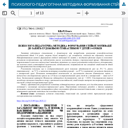
ПСИХОЛОГО-ПЕДАГОГІЧНА МЕТОДИКА ФОРМУВАННЯ СТІЙКОЇ МОТИВАЦІЇ ДО ЗАНЯТЬ ХУДОЖНЬОЮ ГІМНАСТИКОЮ У ДІТЕЙ 3–6 РОКІВ