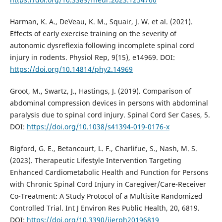
Harman, K. A., DeVeau, K. M., Squair, J. W. et al. (2021).
Effects of early exercise training on the severity of
autonomic dysreflexia following incomplete spinal cord
injury in rodents. Physiol Rep, 9(15), e14969. DOI:
https://doi.org/10.14814/phy2.14969
Groot, M., Swartz, J., Hastings, J. (2019). Comparison of
abdominal compression devices in persons with abdominal
paralysis due to spinal cord injury. Spinal Cord Ser Cases, 5.
DOI:
https://doi.org/10.1038/s41394-019-0176-x
Bigford, G. E., Betancourt, L. F., Charlifue, S., Nash, M. S.
(2023). Therapeutic Lifestyle Intervention Targeting
Enhanced Cardiometabolic Health and Function for Persons
with Chronic Spinal Cord Injury in Caregiver/Care-Receiver
Co-Treatment: A Study Protocol of a Multisite Randomized
Controlled Trial. Int J Environ Res Public Health, 20, 6819.
DOI:
https://doi.org/10.3390/ijerph20196819