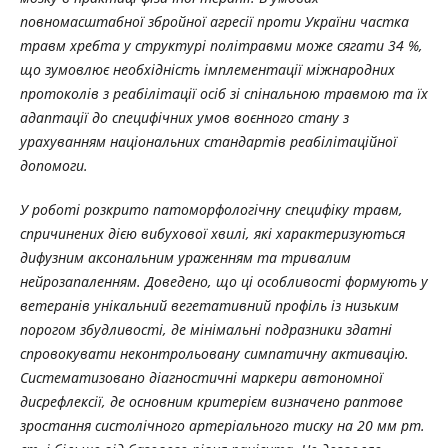
повномасштабної збройної агресії проти України частка
травм хребта у структурі політравми може сягати 34 %,
що зумовлює необхідність імплементації міжнародних
протоколів з реабілітації осіб зі спінальною травмою та їх
адаптації до специфічних умов воєнного стану з
урахуванням національних стандартів реабілітаційної
допомоги.
У роботі розкрито патоморфологічну специфіку травм,
спричинених дією вибухової хвилі, які характеризуються
дифузним аксональним ураженням та тривалим
нейрозапаленням. Доведено, що ці особливості формують у
ветеранів унікальний вегетативний профіль із низьким
порогом збудливості, де мінімальні подразники здатні
спровокувати неконтрольовану симпатичну активацію.
Систематизовано діагностичні маркери автономної
дисрефлексії, де основним критерієм визначено раптове
зростання систолічного артеріального тиску на 20 мм рт.