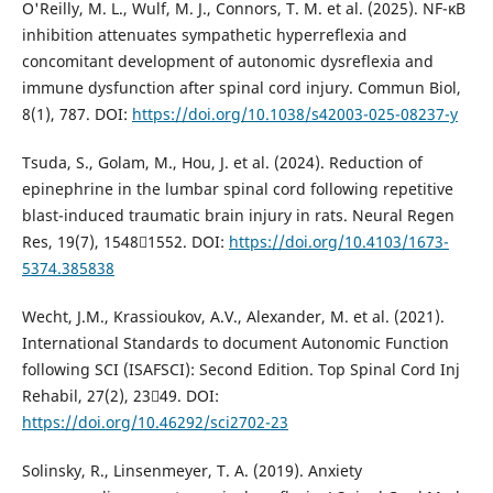
O'Reilly, M. L., Wulf, M. J., Connors, T. M. et al. (2025). NF-κB
inhibition attenuates sympathetic hyperreflexia and
concomitant development of autonomic dysreflexia and
immune dysfunction after spinal cord injury. Commun Biol,
8(1), 787. DOI:
https://doi.org/10.1038/s42003-025-08237-y
Tsuda, S., Golam, M., Hou, J. et al. (2024). Reduction of
epinephrine in the lumbar spinal cord following repetitive
blast-induced traumatic brain injury in rats. Neural Regen
Res, 19(7), 15481552. DOI:
https://doi.org/10.4103/1673-
5374.385838
Wecht, J.M., Krassioukov, A.V., Alexander, M. et al. (2021).
International Standards to document Autonomic Function
following SCI (ISAFSCI): Second Edition. Top Spinal Cord Inj
Rehabil, 27(2), 2349. DOI:
https://doi.org/10.46292/sci2702-23
Solinsky, R., Linsenmeyer, T. A. (2019). Anxiety