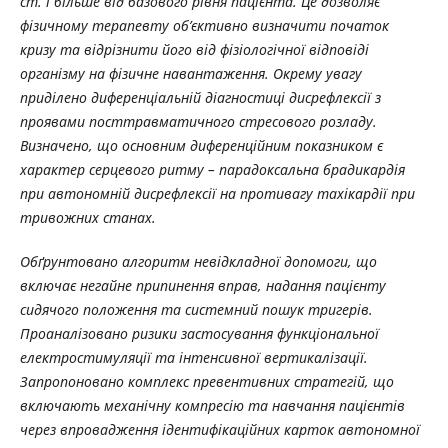
ст. і більше від базового рівня пацієнта. Це дозволяє
фізичному терапевту об’єктивно визначити початок
кризу та відрізнити його від фізіологічної відповіді
організму на фізичне навантаження. Окрему увагу
приділено диференціальній діагностиці дисрефлексії з
проявами посттравматичного стресового розладу.
Визначено, що основним диференційним показником є
характер серцевого ритму – парадоксальна брадикардія
при автономній дисрефлексії на противагу тахікардії при
тривожних станах.
Обґрунтовано алгоритм невідкладної допомоги, що
включає негайне припинення вправ, надання пацієнту
сидячого положення та системний пошук тригерів.
Проаналізовано ризики застосування функціональної
електростимуляції та інтенсивної вертикалізації.
Запропоновано комплекс превентивних стратегій, що
включають механічну компресію та навчання пацієнтів
через впровадження ідентифікаційних карток автономної