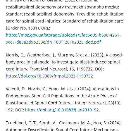
reabilitatsiinoi dopomohy pry travmakh spynnoho mozku:
Standart reabilitatsiinoi dopomohy [Providing rehabilitation
care for spinal cord injuries: Standard of rehabilitation care]
(Order No. 1601). URL:
https://moz.gov.ua/storage/uploads/5fae5d05-b698-4261-
9ce7-d88a2d9b233c/dn_1601_20102025_dod.pdf
Norris, C., Weatherbee, J., Murphy, S. et al. (2023). A closed-
body preclinical model to investigate blast-induced spinal
cord injury. Front Mol Neurosci, 16, 1199732. DOI:
https://doi.org/10.3389/fnmol.2023.1199732
Valenti, D., Norris, C., Yuan, M. et al. (2024). Alterations in
Endogenous Stem Cell Populations in the Acute Phase of
Blast-Induced Spinal Cord Injury. J Integr Neurosci, 23(10),
192. DOI:
https://doi.org/10.31083/j.jin2310192
.
Trueblood, C. T., Singh, A., Cusimano, M. A., Hou, S. (2024).
Autonomic Dysreflexia in Spinal Cord Injury: Mechanisms