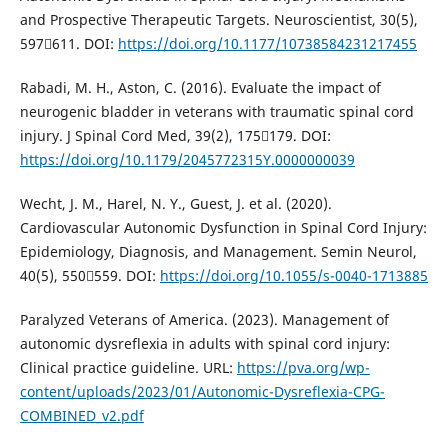
and Prospective Therapeutic Targets. Neuroscientist, 30(5),
597611. DOI:
https://doi.org/10.1177/10738584231217455
Rabadi, M. H., Aston, C. (2016). Evaluate the impact of
neurogenic bladder in veterans with traumatic spinal cord
injury. J Spinal Cord Med, 39(2), 175179. DOI:
https://doi.org/10.1179/2045772315Y.0000000039
Wecht, J. M., Harel, N. Y., Guest, J. et al. (2020).
Cardiovascular Autonomic Dysfunction in Spinal Cord Injury:
Epidemiology, Diagnosis, and Management. Semin Neurol,
40(5), 550559. DOI:
https://doi.org/10.1055/s-0040-1713885
Paralyzed Veterans of America. (2023). Management of
autonomic dysreflexia in adults with spinal cord injury:
Clinical practice guideline. URL:
https://pva.org/wp-
content/uploads/2023/01/Autonomic-Dysreflexia-CPG-
COMBINED_v2.pdf