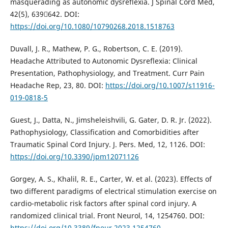
masquerading as autonomic dysreflexia. J Spinal Cord Med,
42(5), 639642. DOI:
https://doi.org/10.1080/10790268.2018.1518763
Duvall, J. R., Mathew, P. G., Robertson, C. E. (2019).
Headache Attributed to Autonomic Dysreflexia: Clinical
Presentation, Pathophysiology, and Treatment. Curr Pain
Headache Rep, 23, 80. DOI:
https://doi.org/10.1007/s11916-
019-0818-5
Guest, J., Datta, N., Jimsheleishvili, G. Gater, D. R. Jr. (2022).
Pathophysiology, Classification and Comorbidities after
Traumatic Spinal Cord Injury. J. Pers. Med, 12, 1126. DOI:
https://doi.org/10.3390/jpm12071126
Gorgey, A. S., Khalil, R. E., Carter, W. et al. (2023). Effects of
two different paradigms of electrical stimulation exercise on
cardio-metabolic risk factors after spinal cord injury. A
randomized clinical trial. Front Neurol, 14, 1254760. DOI:
https://doi.org/10.3389/fneur.2023.1254760