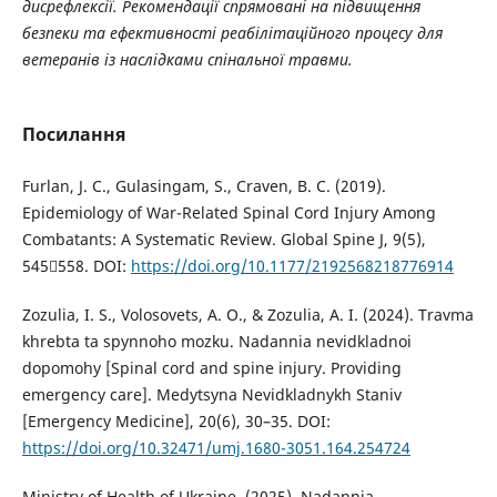
дисрефлексії. Рекомендації спрямовані на підвищення
безпеки та ефективності реабілітаційного процесу для
ветеранів із наслідками спінальної травми.
Посилання
Furlan, J. C., Gulasingam, S., Craven, B. C. (2019).
Epidemiology of War-Related Spinal Cord Injury Among
Combatants: A Systematic Review. Global Spine J, 9(5),
545558. DOI:
https://doi.org/10.1177/2192568218776914
Zozulia, I. S., Volosovets, A. O., & Zozulia, A. I. (2024). Travma
khrebta ta spynnoho mozku. Nadannia nevidkladnoi
dopomohy [Spinal cord and spine injury. Providing
emergency care]. Medytsyna Nevidkladnykh Staniv
[Emergency Medicine], 20(6), 30–35. DOI:
https://doi.org/10.32471/umj.1680-3051.164.254724
Ministry of Health of Ukraine. (2025). Nadannia