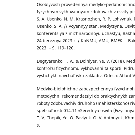
Osoblyvosti provedennya medyko-pedahohichno
fyzychnym vykhovannyam zdobuvachiv osvity pi
S. A. Usenko, N. M. Krasnozhon, R. P. Lohvynʹuk, 
Usenko, S. A. // Voyennyy stan. Medytsyna. Osvi
konferentsiya z mizhnarodnoyu uchastyu, Bakhmu
24 bereznya 2023 r. / KhNMU, AMU, BMFК. – Bakh
2023. – S. 119–120.
Degtyarenko, T. V., & Dolhiyer, Ye. V. (2018). 
kontrolʹ u fizychnomu vykhovanni ta sporti: Pidr
vyshchykh navchalʹnykh zakladiv. Odesa: Atlant 
Medyko-biolohichne zabezpechennya fyzychnoh
metodychni rekomendatsiyi do praktychnykh zany
roboty zdobuvachiv druhoho (mahistersʹkoho) riv
spetsialʹnosti 014.11 «Serednya osvita (Fizychnya 
T. V. Chopik, Ye. O. Pavlyuk, O. V. Antonyuk. Khme
s.