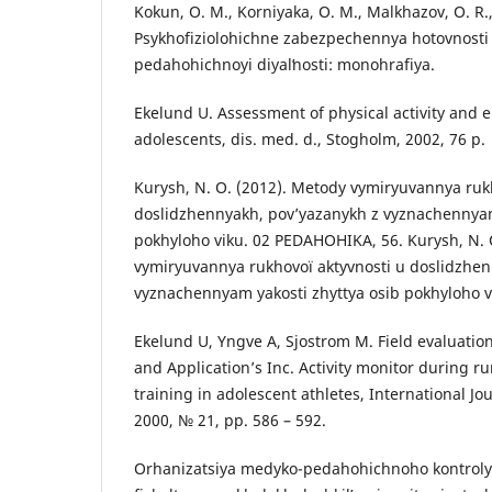
Kokun, O. M., Korniyaka, O. M., Malkhazov, O. R.,
Psykhofiziolohichne zabezpechennya hotovnosti 
pedahohichnoyi diyalʹnosti: monohrafiya.
Ekelund U. Assessment of physical activity and 
adolescents, dis. med. d., Stogholm, 2002, 76 p.
Kurysh, N. O. (2012). Metody vymiryuvannya ruk
doslidzhennyakh, pov’yazanykh z vyznachennyam
pokhyloho viku. 02 PEDAHOHIKA, 56. Kurysh, N. 
vymiryuvannya rukhovoї aktyvnosti u doslidzhen
vyznachennyam yakosti zhyttya osib pokhyloho 
Ekelund U, Yngve A, Sjostrom M. Field evaluatio
and Application’s Inc. Activity monitor during r
training in adolescent athletes, International Jo
2000, № 21, pp. 586 – 592.
Orhanizatsiya medyko-pedahohichnoho kontroly