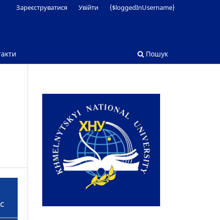
Зареєструватися
Увійти
{$loggedInUsername}
такти
Пошук