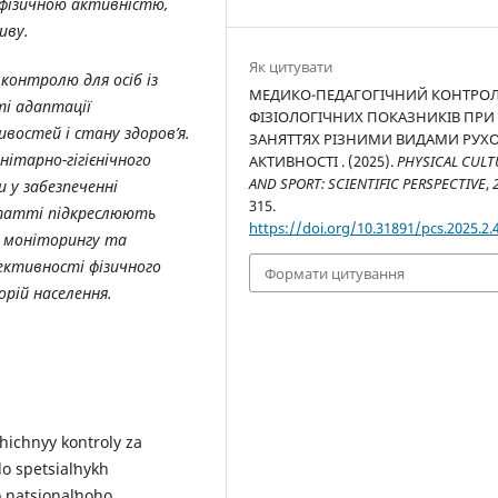
я фізичною активністю,
иву.
Як цитувати
 контролю для осіб із
МЕДИКО-ПЕДАГОГІЧНИЙ КОНТРО
і адаптації
ФІЗІОЛОГІЧНИХ ПОКАЗНИКІВ ПРИ
востей і стану здоров’я.
ЗАНЯТТЯХ РІЗНИМИ ВИДАМИ РУХ
ітарно-гігієнічного
АКТИВНОСТІ . (2025).
PHYSICAL CULT
AND SPORT: SCIENTIFIC PERSPECTIVE
,
 у забезпеченні
315.
статті підкреслюють
https://doi.org/10.31891/pcs.2025.2.
й моніторингу та
ективності фізичного
Формати цитування
орій населення.
ohichnyy kontroly za
o spetsialʹnykh
 natsionalʹnoho