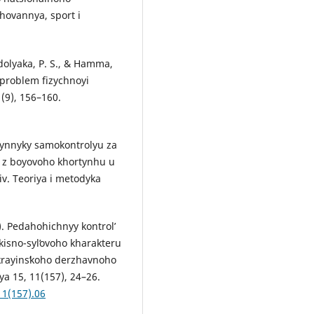
hovannya, sport i
odolyaka, P. S., & Hamma,
 problem fizychnoyi
 (9), 156–160.
chynnyky samokontrolyu za
z boyovoho khortynhu u
iv. Teoriya i metodyka
). Pedahohichnyy kontrolʹ
isno-sylʹovoho kharakteru
krayinsʹkoho derzhavnoho
a 15, 11(157), 24–26.
11(157).06