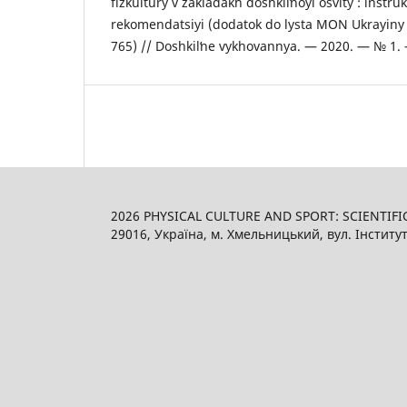
fizkultury v zakladakh doshkilʹnoyi osvity : inst
rekomendatsiyi (dodatok do lysta MON Ukrayiny 
765) // Doshkilʹne vykhovannya. — 2020. — № 1. 
2026 PHYSICAL CULTURE AND SPORT: SCIENTIFI
29016, Україна, м. Хмельницький, вул. Інститут