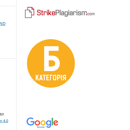
AND
 до
n 4.0