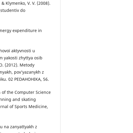
 & Klymenko, V. V. (2008).
studentiv do
energy expenditure in
hovoї aktyvnosti u
 yakosti zhyttya osib
O. (2012). Metody
nyakh, pov’yazanykh z
viku. 02 PEDAHOHIKA, 56.
n of the Computer Science
unning and skating
urnal of Sports Medicine,
u na zanyattyakh z