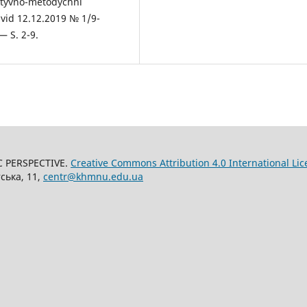
ruktyvno-metodychni
vid 12.12.2019 № 1/9-
— S. 2-9.
C PERSPECTIVE.
Creative Commons Attribution 4.0 International Lic
ська, 11,
centr@khmnu.edu.ua