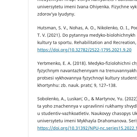
universytetu imeni Ivana Ohiyenka. Fizychne vyk
zdorov’ya lyudyny.
Hutsman, S. V., Nohas, A. O., Nikolenko, O. I., P
T. V. (2021). Do pytannya medyko-biolohichnykh
kultury ta sportu. Rehabilitation and Recreation,
https://doi.org/10.32782/2522-1795.2021.9.20
Yerʹomenko, E. A. (2018). Medyko-fiziolohichni 
fyzychnym navantazhennyam na trenuvannyakh 
protsesi vykhovannya fyzychnoyi kultury student
khortynhu: zb. nauk. pratsʹ, 9, 127–138.
Sobolenko, A., Luskanʹ, O., & Martynov, Yu. (2022
ta yoho znachennya v upravlinni rukhamy shvydk
u studentiv-vazhkoatletiv. Naukovyy chasopys U
universytetu imeni Mykhayla Drahomanova. Seriy
https://doi.org/10.31392/NPU-nc.series15.2022.