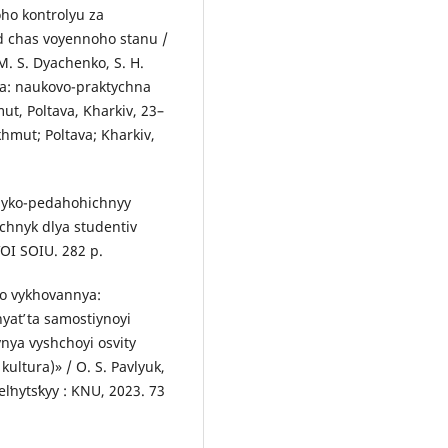
ho kontrolyu za
d chas voyennoho stanu /
M. S. Dyachenko, S. H.
ta: naukovo-praktychna
t, Poltava, Kharkiv, 23–
mut; Poltava; Kharkiv,
Medyko-pedahohichnyy
uchnyk dlya studentiv
VOI SOIU. 282 p.
o vykhovannya:
atʹ ta samostiynoyi
nya vyshchoyi osvity
kultura)» / O. S. Pavlyuk,
lʹnytsʹkyy : KNU, 2023. 73