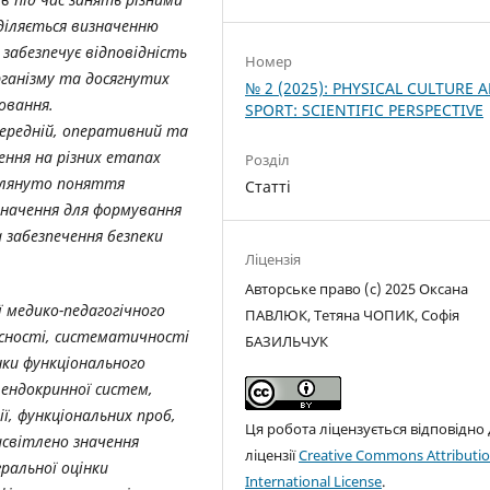
діляється визначенню
забезпечує відповідність
Номер
рганізму та досягнутих
№ 2 (2025): PHYSICAL CULTURE 
овання.
SPORT: SCIENTIFIC PERSPECTIVE
ередній, оперативний та
ення на різних етапах
Розділ
зглянуто поняття
Статті
значення для формування
 забезпечення безпеки
Ліцензія
Авторське право (c) 2025 Оксана
ії медико-педагогічного
ПАВЛЮК, Тетяна ЧОПИК, Софія
сності, систематичності
БАЗИЛЬЧУК
нки функціонального
 ендокринної систем,
ї, функціональних проб,
Ця робота ліцензується відповідно
исвітлено значення
ліцензії
Creative Commons Attributio
ральної оцінки
International License
.