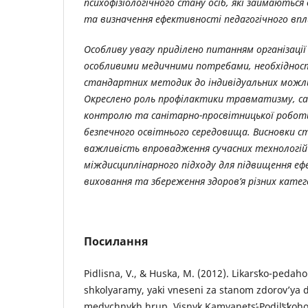
психофізіологічного стану осіб, які займаютьс
та визначення ефективності педагогічного впл
Особливу увагу приділено питанням організації
особливими медичними потребами, необхідност
стандартних методик до індивідуальних можли
Окреслено роль профілактики травматизму, сан
контролю та санітарно-просвітницької роботи
безпечного освітнього середовища. Висновки 
важливість впровадження сучасних технологі
міждисциплінарного підходу для підвищення еф
виховання та збереження здоров’я різних катег
Посилання
Pidlisna, V., & Huska, M. (2012). Likarsʹko-pedah
shkolyaramy, yaki vneseni za stanom zdorov’ya d
medychnykh hrup. Visnyk Kamyanetsʹ-Podilʹsʹkoho