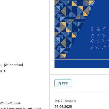
, фізіологічні
ння
PDF
Опубліковано
сади медико-
26.06.2025
в під час занять різними