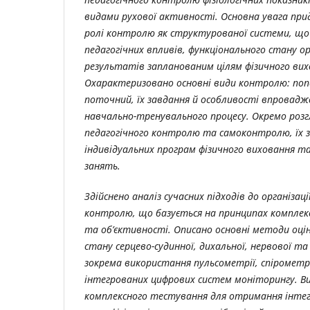
видами рухової активності. Основна увага при
ролі контролю як структурованої системи, що 
педагогічних впливів, функціонального стану о
результатів запланованим цілям фізичного вих
Охарактеризовано основні види контролю: поп
поточний, їх завдання й особливості впровадж
навчально-тренувального процесу. Окремо ро
педагогічного контролю та самоконтролю, їх 
індивідуальних програм фізичного виховання та
занять.
Здійснено аналіз сучасних підходів до організац
контролю, що базується на принципах комплек
та об’єктивності. Описано основні методи оці
стану серцево-судинної, дихальної, нервової та
зокрема використання пульсометрії, спірометрі
інтегрованих цифрових систем моніторингу. В
комплексного тестування для отримання інтег