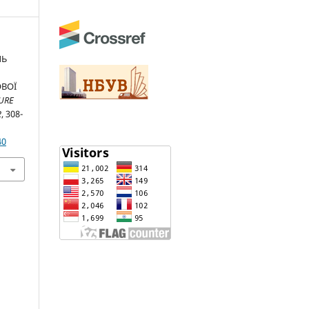
ЛЬ
ОВОЇ
URE
2
, 308-
40