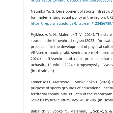
http://repository.ldufk.edu.ua/handle/3460604
Naumko Yu. S. Development of sports infrastructu
for implementing social policy in the region. URL
https://repo.snau.edu.ua/bitstream/123456789/
Prykhodko V. H., Maleniuk T. V. (2024). The state
sports in the Kirovohrad region (2023). Innovati
prospects for the development of physical cultur
VII Vseukr. nauk.-prakt. seminaru z mizhnarodno
2024 r. ta II Vseukr. stud. nauk.-prakt. seminar
uchastiu, 12 kvitnia 2024 r. Kropyvnytskyi : Vyda
(in Ukrainian).
Tomenko O., Matrosov S., Moskalenko T. (2023). 
purpose of sports grounds of educational institu
territorial community. Bulletin of the Precarpath
Series: Physical culture. Vyp. 41. 81–86. (in Ukrai
Babalich, V., Sobko, N., Maleniuk, T., Sobko, S. &,