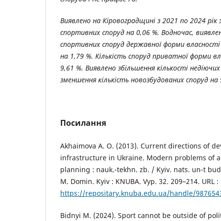
Виявлено на Кіровоградщині з 2021 по 2024 рік
спортивних споруд на 0,06 %. Водночас, виявле
спортивних споруд державної форми власності н
на 1,79 %. Кількість споруд приватної форми в
9,61 %. Виявлено збільшення кількості недіючих 
зменшення кількість новозбудованих споруд на 
Посилання
Akhaimova A. O. (2013). Current directions of d
infrastructure in Ukraine. Modern problems of 
planning : nauk.-tekhn. zb. / Kyiv. nats. un-t bud-
M. Domin. Kyiv : KNUBA. Vyp. 32. 209–214. URL :
https://repositary.knuba.edu.ua/handle/98765
Bidnyi M. (2024). Sport cannot be outside of poli