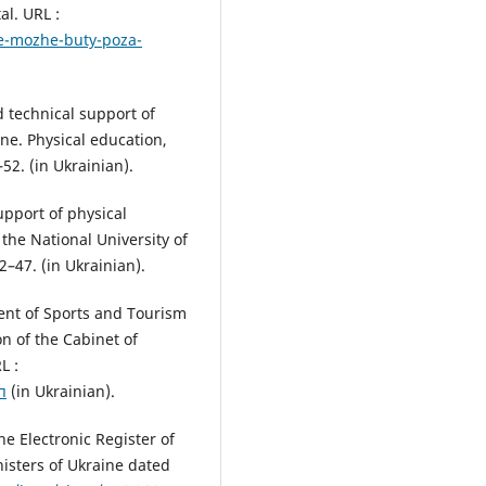
al. URL :
ne-mozhe-buty-poza-
d technical support of
ne. Physical education,
52. (in Ukrainian).
upport of physical
 the National University of
2–47. (in Ukrainian).
ent of Sports and Tourism
on of the Cabinet of
L :
п
(in Ukrainian).
he Electronic Register of
inisters of Ukraine dated