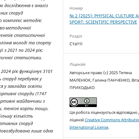
ю дослідження є аналіз
Номер
вних споруд
№ 2 (2025): PHYSICAL CULTURE 
о комплекс методів:
SPORT: SCIENTIFIC PERSPECTIVE
ово-методичної
ментів статистичної
Розділ
вління молоді та спорту
Статті
ї з 2021 по 2024 рік
;
тичної статистики.
Ліцензія
2024 рік функціонує 3101
Авторське право (c) 2025 Тетяна
 споруд перебуває у
МАЛЕНЮК, Галина ПАНЧЕНКО, Віта
ся у закладах освіти
ПРИХОДЬКО
ортивні споруди (1747
ортивні майданчики з
, тенісні корти тощо.
Ця робота ліцензується відповідно
ільшу кількість
ліцензії
Creative Commons Attributio
ортивних споруд
International License
.
 Новозбудована лише одна