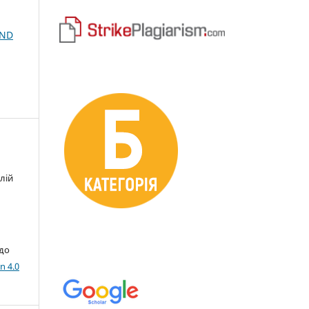
AND
лій
 до
n 4.0