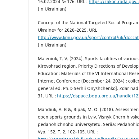
16.02.2024 № 176. URL :
https://zakon.rada.gov
(in Ukrainian).
Concept of the National Targeted Social Programm
Ukraine» for 2020–2025. URL :
http://www.kmu.gov.ua/sport/control/uk/doccat
(in Ukrainian).
Maleniuk, T. V. (2024). Sports facilities of vario
Kirovohrad region. Priority Directions of Devel
Education: Materials of the VI International Res
Internet Conference (December 24, 2024) : collect
general ed. Ph.D Serhii Onyshchenko]. Zdar nad 
31. URL :
https://dspace.bdpu.org.ua/handle/1
Mandiuk, A. B &, Ripak, M. O. (2018). Assessment
open sports grounds in Lviv. Visnyk Chernihivs
pedahohichnoho universytetu. Seriia: Pedahohic
Vyp. 152. T. 2. 102–105. URL :