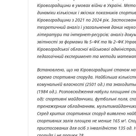
Кіровоградщини в умовах війни в Україні. Мето
динаміки кількісних і якісних показників спорти
Кіровоградщини з 2021 по 2024 рік. Застосован
теоретичний аналіз і узагальнення даних наук
літератури та інтернет-ресурсів;
аналіз доку
звітності за формами № 5–ФК та № 2–ФК
Упра
Кіровоградської обласної військової адміністраці
педагогічний експеримент та методи матема
Встановлено, що на Кіровоградщині станом на 
окрема спортивна споруда. Найбільша кількість
комунальній власності (2501 од.) та знаходить
(1984 од.). Розповсюдження набули площинні сп
од): спортивні майданчики, футбольні поля, сп
тренажерним обладнанням, мультимайданчики
Серед критих спортивних споруд виявлено найб
спортивних залів площею не менше 165 м². Сп
пристосованих для осіб з інвалідністю 135 од.
споруда і не працює 78.