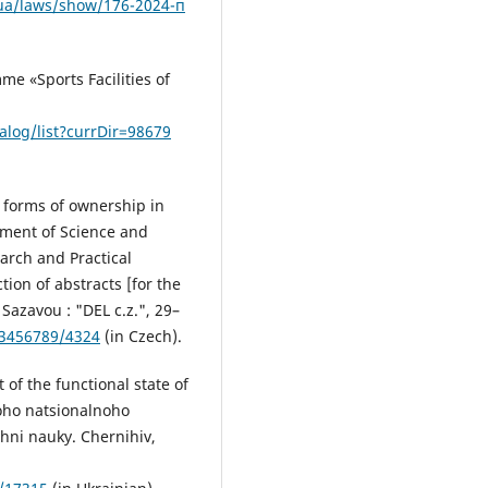
.ua/laws/show/176-2024-п
e «Sports Facilities of
alog/list?currDir=98679
us forms of ownership in
opment of Science and
earch and Practical
ion of abstracts [for the
Sazavou : "DEL c.z.", 29–
23456789/4324
(in Czech).
 of the functional state of
koho natsionalnoho
hni nauky. Chernihiv,