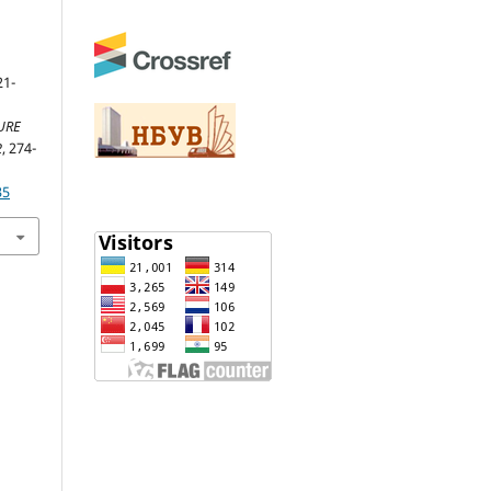
1-
URE
2
, 274-
35