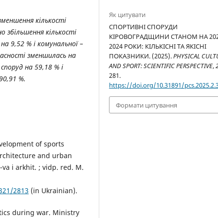
Як цитувати
 зменшення кількості
СПОРТИВНІ СПОРУДИ
но збільшення кількості
КІРОВОГРАДЩИНИ СТАНОМ НА 202
а 9,52 % і комунальної –
2024 РОКИ: КІЛЬКІСНІ ТА ЯКІСНІ
ласності зменшилась на
ПОКАЗНИКИ. (2025).
PHYSICAL CULT
AND SPORT: SCIENTIFIC PERSPECTIVE
,
споруд на 59,18 % і
281.
90,91 %.
https://doi.org/10.31891/pcs.2025.2.
Формати цитування
evelopment of sports
architecture and urban
va i arkhit. ; vidp. red. M.
4321/2813
(in Ukrainian).
tics during war. Ministry