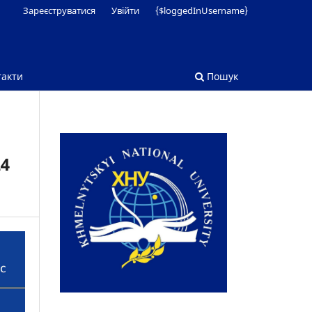
Зареєструватися
Увійти
{$loggedInUsername}
такти
Пошук
4