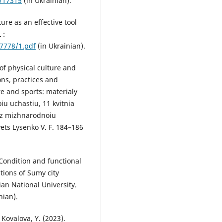
8/17315
(in Ukrainian).
re as an effective tool
 :
7778/1.pdf
(in Ukrainian).
 of physical culture and
ons, practices and
e and sports: materialy
iu uchastiu, 11 kvitnia
u z mizhnarodnoiu
vets Lysenko V. F. 184–186
Condition and functional
tions of Sumy city
ian National University.
nian).
 Kovalova, Y. (2023).