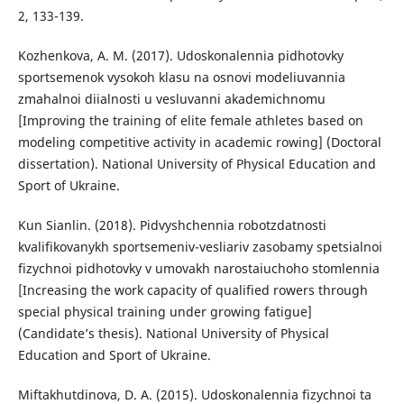
2, 133-139.
Kozhenkova, A. M. (2017). Udoskonalennia pidhotovky
sportsemenok vysokoh klasu na osnovi modeliuvannia
zmahalnoi diialnosti u vesluvanni akademichnomu
[Improving the training of elite female athletes based on
modeling competitive activity in academic rowing] (Doctoral
dissertation). National University of Physical Education and
Sport of Ukraine.
Kun Sianlin. (2018). Pidvyshchennia robotzdatnosti
kvalifikovanykh sportsemeniv-vesliariv zasobamy spetsialnoi
fizychnoi pidhotovky v umovakh narostaiuchoho stomlennia
[Increasing the work capacity of qualified rowers through
special physical training under growing fatigue]
(Candidate’s thesis). National University of Physical
Education and Sport of Ukraine.
Miftakhutdinova, D. A. (2015). Udoskonalennia fizychnoi ta