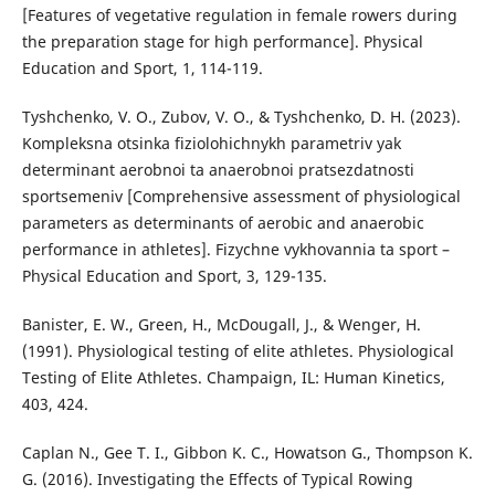
[Features of vegetative regulation in female rowers during
the preparation stage for high performance]. Physical
Education and Sport, 1, 114-119.
Tyshchenko, V. O., Zubov, V. O., & Tyshchenko, D. H. (2023).
Kompleksna otsinka fiziolohichnykh parametriv yak
determinant aerobnoi ta anaerobnoi pratsezdatnosti
sportsemeniv [Comprehensive assessment of physiological
parameters as determinants of aerobic and anaerobic
performance in athletes]. Fizychne vykhovannia ta sport –
Physical Education and Sport, 3, 129-135.
Banister, E. W., Green, H., McDougall, J., & Wenger, H.
(1991). Physiological testing of elite athletes. Physiological
Testing of Elite Athletes. Champaign, IL: Human Kinetics,
403, 424.
Caplan N., Gee T. I., Gibbon K. C., Howatson G., Thompson K.
G. (2016). Investigating the Effects of Typical Rowing