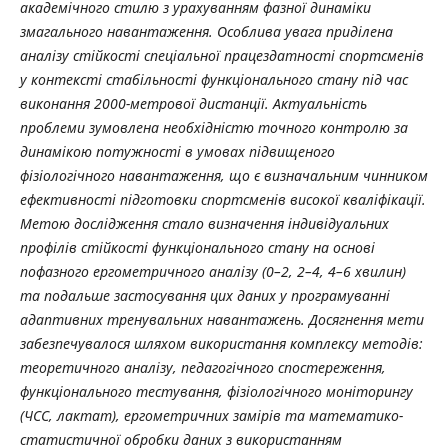
академічного стилю з урахуванням фазної динаміки
змагального навантаження. Особлива увага приділена
аналізу стійкості спеціальної працездатності спортсменів
у контексті стабільності функціонального стану під час
виконання 2000-метрової дистанції. Актуальність
проблеми зумовлена необхідністю точного контролю за
динамікою потужності в умовах підвищеного
фізіологічного навантаження, що є визначальним чинником
ефективності підготовки спортсменів високої кваліфікації.
Метою дослідження стало визначення індивідуальних
профілів стійкості функціонального стану на основі
пофазного ергометричного аналізу (0–2, 2–4, 4–6 хвилин)
та подальше застосування цих даних у програмуванні
адаптивних тренувальних навантажень. Досягнення мети
забезпечувалося шляхом використання комплексу методів:
теоретичного аналізу, педагогічного спостереження,
функціонального тестування, фізіологічного моніторингу
(ЧСС, лактат), ергометричних замірів та математико-
статистичної обробки даних з використанням