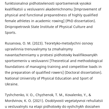
funktsionalnoi pidhotovlenosti sportsemenok vysokoi
kvalifikatsii u vesluvanni akademichnomu [Improvement of
physical and functional preparedness of highly qualified
female athletes in academic rowing] (PhD dissertation).
Dnipropetrovsk State Institute of Physical Culture and
Sports.
Rusanova, O. M. (2023). Teoretyko-metodychni osnovy
upravlinnia trenuvalnymy ta zmahalnymy
navantazhenniamy u protsesi pidhotovky kvalifikovanykh
sportsemeniv u vesluvanni [Theoretical and methodological
foundations of managing training and competitive loads in
the preparation of qualified rowers] (Doctoral dissertation).
National University of Physical Education and Sport of
Ukraine.
Tyshchenko, V. O., Chyzhenok, T. M., Kovalenko, Y., &
Mordvinov, K. O. (2021). Osoblyvosti vegetatyvnoi rehuliatsii
u vesluvalnyts na etapi pidhotovky do vyshchykh dosiahen