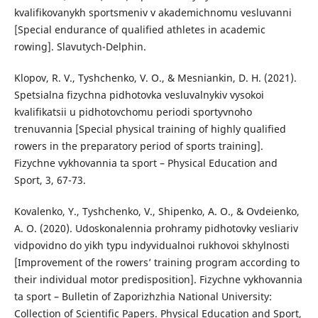
kvalifikovanykh sportsmeniv v akademichnomu vesluvanni
[Special endurance of qualified athletes in academic
rowing]. Slavutych-Delphin.
Klopov, R. V., Tyshchenko, V. O., & Mesniankin, D. H. (2021).
Spetsialna fizychna pidhotovka vesluvalnykiv vysokoi
kvalifikatsii u pidhotovchomu periodi sportyvnoho
trenuvannia [Special physical training of highly qualified
rowers in the preparatory period of sports training].
Fizychne vykhovannia ta sport – Physical Education and
Sport, 3, 67-73.
Kovalenko, Y., Tyshchenko, V., Shipenko, A. O., & Ovdeienko,
A. O. (2020). Udoskonalennia prohramy pidhotovky vesliariv
vidpovidno do yikh typu indyvidualnoi rukhovoi skhylnosti
[Improvement of the rowers’ training program according to
their individual motor predisposition]. Fizychne vykhovannia
ta sport – Bulletin of Zaporizhzhia National University:
Collection of Scientific Papers. Physical Education and Sport,