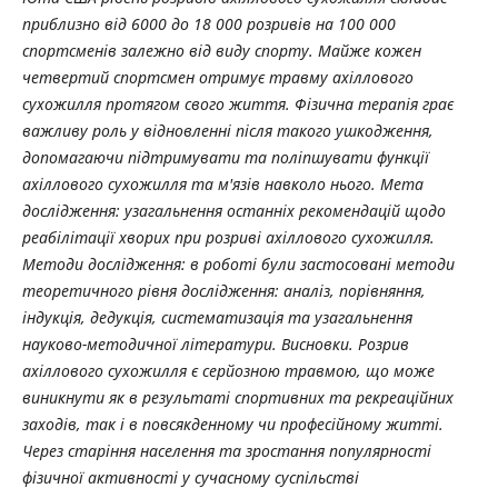
приблизно від 6000 до 18 000 розривів на 100 000
спортсменів
залежно від виду спорту
. Майже кожен
четвертий спортсмен отримує травму ахіллового
сухожилля протягом свого житт
я
.
Фізична терапія грає
важливу роль у відновленні після такого ушкодження,
допомагаючи підтримувати та поліпшувати функції
ахіллового сухожилля та м'язів навколо нього. Мета
дослідження: узагальнення останніх рекомендацій щодо
реабілітації хворих при розриві ахіллового сухожилля.
Методи дослідження: в роботі були застосовані методи
теоретичного рівня дослідження: аналіз, порівняння,
індукція, дедукція, систематизація та узагальнення
науково-методичної літератури. Висновки. Розрив
ахіллового сухожилля є серйозною травмою, що може
виникнути як в результаті спортивних та рекреаційних
заходів, так і в повсякденному чи професійному житті.
Через старіння населення та зростання популярності
фізичної активності у сучасному суспільстві