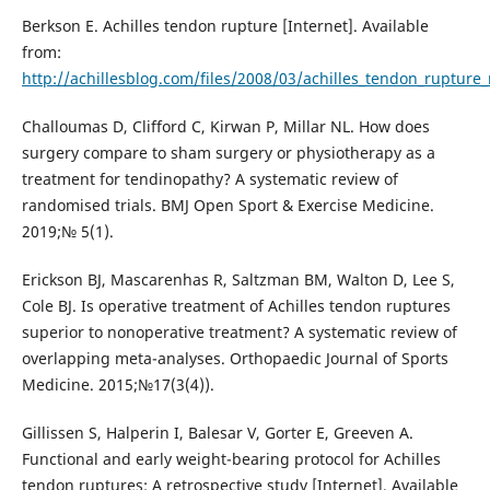
Berkson E. Achilles tendon rupture [Internet]. Available
from:
http://achillesblog.com/files/2008/03/achilles_tendon_ruptur
Challoumas D, Clifford C, Kirwan P, Millar NL. How does
surgery compare to sham surgery or physiotherapy as a
treatment for tendinopathy? A systematic review of
randomised trials. BMJ Open Sport & Exercise Medicine.
2019;№ 5(1).
Erickson BJ, Mascarenhas R, Saltzman BM, Walton D, Lee S,
Cole BJ. Is operative treatment of Achilles tendon ruptures
superior to nonoperative treatment? A systematic review of
overlapping meta-analyses. Orthopaedic Journal of Sports
Medicine. 2015;№17(3(4)).
Gillissen S, Halperin I, Balesar V, Gorter E, Greeven A.
Functional and early weight-bearing protocol for Achilles
tendon ruptures: A retrospective study [Internet]. Available