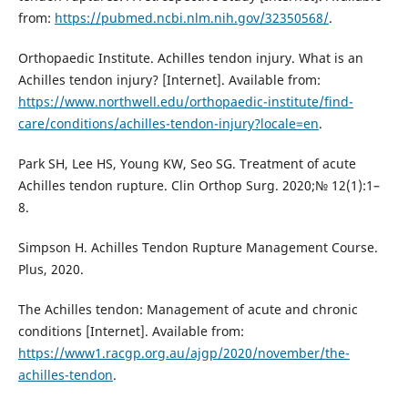
from:
https://pubmed.ncbi.nlm.nih.gov/32350568/
.
Orthopaedic Institute. Achilles tendon injury. What is an
Achilles tendon injury? [Internet]. Available from:
https://www.northwell.edu/orthopaedic-institute/find-
care/conditions/achilles-tendon-injury?locale=en
.
Park SH, Lee HS, Young KW, Seo SG. Treatment of acute
Achilles tendon rupture. Clin Orthop Surg. 2020;№ 12(1):1–
8.
Simpson H. Achilles Tendon Rupture Management Course.
Plus, 2020.
The Achilles tendon: Management of acute and chronic
conditions [Internet]. Available from:
https://www1.racgp.org.au/ajgp/2020/november/the-
achilles-tendon
.