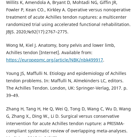
Willits K, Amendola A, Bryant D, Mohtadi NG, Giffin JR,
Fowler P, Kean CO., Kirkley A. Operative versus nonoperative
treatment of acute Achilles tendon ruptures: a multicenter
randomized trial using accelerated functional rehabilitation.
JBJS. 2020;№92(17):2767–2775.
Wong M, Kiel J. Anatomy, bony pelvis and lower limb,
Achilles tendon [Internet]. Available from:
https://europepmc.org/article/NBK/nbk499917
.
Young JS, Maffulli N. Etiology and epidemiology of Achilles
tendon problems. In: Maffulli N, Almekinders LC, editors.
The Achilles Tendon. London, UK: Springer-Verlag, 2017. p.
39–49.
Zhang H, Tang H, He Q, Wei Q, Tong D, Wang C, Wu D, Wang
G, Zhang X., Ding W., Li D. Surgical versus conservative
intervention for acute Achilles tendon rupture: a PRISMA-
compliant systematic review of overlapping meta-analyses.