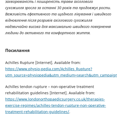
захворюваність і поширеність травм ахіллового
сухожилля зросла за останні 30 років та продовжує рости.
Важливість ефективного та щадного лікування і швидкого
відновлення після розривів ахіллового сухожилля
надзвичайно висока для максимально швидкого повернення
людини до активного та комфортного життя.
Посилання
Achilles Rupture [Internet]. Available from:
https://www.physio-pedia.com/Achilles_Rupture?
utm_source=physiopedia&utm_medium=search&utm_campaign=
Achilles tendon rupture – non-operative treatment
rehabilitation guidelines [Internet]. Available from:
https://www.londonorthopaedicsurgery.co.uk/therapies-
exercise-regimes/achilles-tendon-rupture-non-operative-
treatment-rehabilitation-guidelines/
.