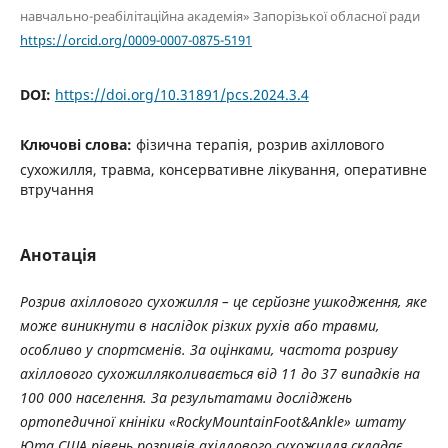
навчально-реабілітаційна академія» Запорізької обласної ради
https://orcid.org/0009-0007-0875-5191
DOI:
https://doi.org/10.31891/pcs.2024.3.4
Ключові слова:
фізична терапія, розрив ахіллового
сухожилля, травма, консервативне лікування, оперативне
втручання
Анотація
Розрив ахіллового сухожилля
–
це серйозне ушкодження, яке
може виникнути в наслідок різких рухів або травми,
особливо у спортсменів.
За оцінками, частота розриву
ахіллового сухожилля
коливається
від 11 до 37
випадків на
100 000 населення. За результатами досліджень
ортопедичної кнініки «
RockyMountainFoot
&
Ankle
» штату
Юта США рівень розривів
ахіллового сухожилля
складає