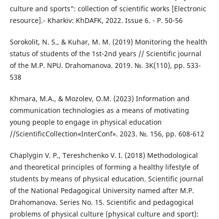
culture and sports": collection of scientific works [Electronic
resource].- Kharkiv: KhDAFK, 2022. Issue 6. - P. 50-56
Sorokolit, N. S., & Kuhar, M. M. (2019) Monitoring the health
status of students of the 1st-2nd years // Scientific journal
of the M.P. NPU. Drahomanova. 2019. №. 3K(110), pp. 533-
538
Khmara, M.A., & Mozolev, O.M. (2023) Information and
communication technologies as a means of motivating
young people to engage in physical education
//ScientificCollection«InterConf». 2023. №. 156, pp. 608-612
Chaplygin V. P., Tereshchenko V. I. (2018) Methodological
and theoretical principles of forming a healthy lifestyle of
students by means of physical education. Scientific journal
of the National Pedagogical University named after M.P.
Drahomanova. Series No. 15. Scientific and pedagogical
problems of physical culture (physical culture and sport):