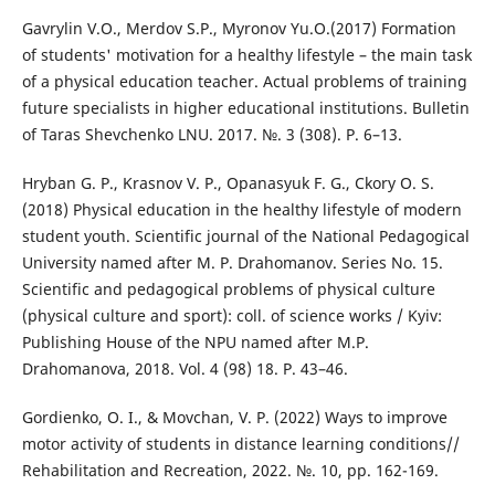
Gavrylin V.O., Merdov S.P., Myronov Yu.O.(2017) Formation
of students' motivation for a healthy lifestyle – the main task
of a physical education teacher. Actual problems of training
future specialists in higher educational institutions. Bulletin
of Taras Shevchenko LNU. 2017. №. 3 (308). P. 6–13.
Hryban G. P., Krasnov V. P., Opanasyuk F. G., Ckory O. S.
(2018) Physical education in the healthy lifestyle of modern
student youth. Scientific journal of the National Pedagogical
University named after M. P. Drahomanov. Series No. 15.
Scientific and pedagogical problems of physical culture
(physical culture and sport): coll. of science works / Kyiv:
Publishing House of the NPU named after M.P.
Drahomanova, 2018. Vol. 4 (98) 18. P. 43–46.
Gordienko, O. I., & Movchan, V. P. (2022) Ways to improve
motor activity of students in distance learning conditions//
Rehabilitation and Recreation, 2022. №. 10, pp. 162-169.