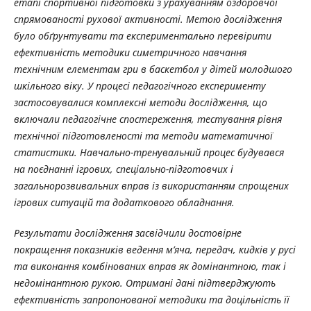
етапі спортивної підготовки з урахуванням оздоровчої
спрямованості рухової активності. Метою дослідження
було обґрунтувати та експериментально перевірити
ефективність методики симетричного навчання
технічним елементам гри в баскетбол у дітей молодшого
шкільного віку. У процесі педагогічного експерименту
застосовувалися комплексні методи дослідження, що
включали педагогічне спостереження, тестування рівня
технічної підготовленості та методи математичної
статистики. Навчально-тренувальний процес будувався
на поєднанні ігрових, спеціально-підготовчих і
загальнорозвивальних вправ із використанням спрощених
ігрових ситуацій та додаткового обладнання.
Результати дослідження засвідчили достовірне
покращення показників ведення м’яча, передач, кидків у русі
та виконання комбінованих вправ як домінантною, так і
недомінантною рукою. Отримані дані підтверджують
ефективність запропонованої методики та доцільність її