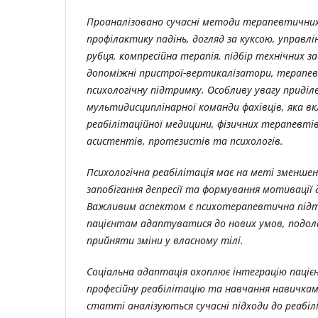
Проаналізовано сучасні методи терапевтични
профілактику падінь, догляд за куксою, управ
рубця, компресійна терапія, підбір технічних за
допоміжні пристрої-вертикалізатори, терапев
психологічну підтримку. Особливу увагу приділ
мультидисциплінарної команди фахівців, яка вк
реабілітаційної медицини, фізичних терапевті
асистентів, протезистів та психологів.
Психологічна реабілітація має на меті зменшен
запобігання депресії та формування мотивації
Важливим аспектом є психотерапевтична підт
пацієнтам адаптуватися до нових умов, подо
прийняти зміни у власному тілі.
Соціальна адаптація охоплює інтеграцію пацієн
професійну реабілітацію та навчання навичка
статті аналізуються сучасні підходи до реабі