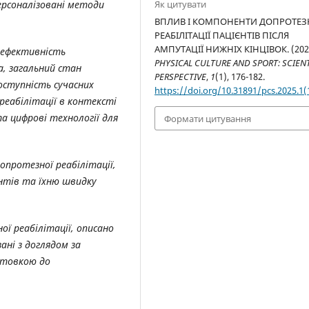
рсоналізовані методи
Як цитувати
ВПЛИВ І КОМПОНЕНТИ ДОПРОТЕЗ
РЕАБІЛІТАЦІЇ ПАЦІЄНТІВ ПІСЛЯ
АМПУТАЦІЇ НИЖНІХ КІНЦІВОК. (202
 ефективність
PHYSICAL CULTURE AND SPORT: SCIENT
а, загальний стан
PERSPECTIVE
,
1
(1), 176-182.
оступність сучасних
https://doi.org/10.31891/pcs.2025.1(
реабілітації в контексті
та цифрові технології для
Формати цитування
протезної реабілітації,
нтів та їхню швидку
ї реабілітації, описано
ані з доглядом за
отовкою до