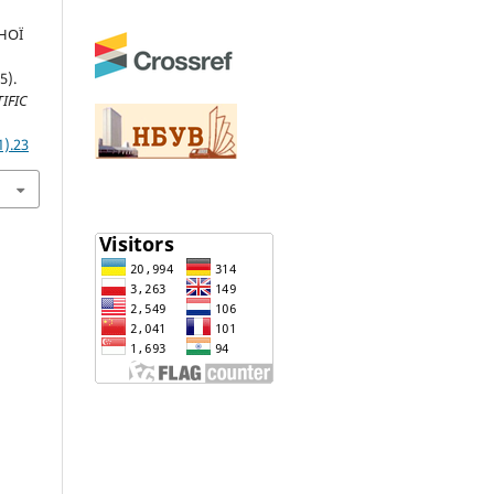
НОЇ
5).
IFIC
1).23