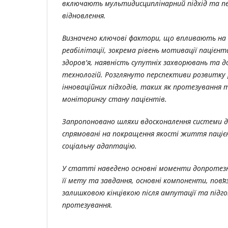
включають мультидисциплінарний підхід та пе
відновлення.
Визначено ключові фактори, що впливають на
реабілітації, зокрема рівень мотивації пацієнт
здоров'я, наявність супутніх захворювань та д
технологій. Розглянуто перспективи розвитку 
інноваційних підходів, таких як протезування 
моніторингу стану пацієнтів.
Запропоновано шляхи вдосконалення системи до
спрямовані на покращення якості життя паціє
соціальну адаптацію.
У статті наведено основні моменти допротезно
її мету та завдання, основні компоненти, повʼяз
залишковою кінцівкою після ампутації та підг
протезування.