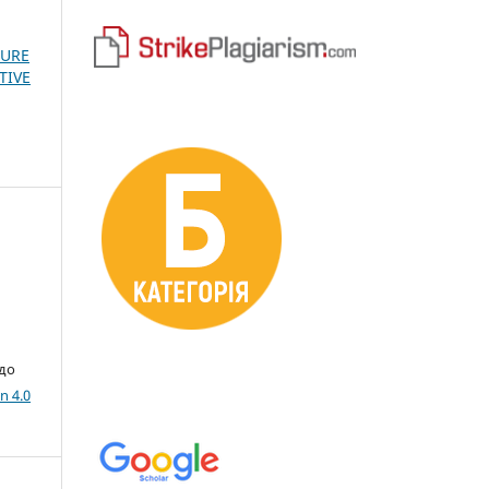
TURE
TIVE
 до
n 4.0