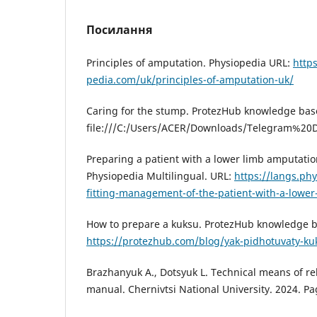
Посилання
Principles of amputation. Physiopedia URL:
https
pedia.com/uk/principles-of-amputation-uk/
Caring for the stump. ProtezHub knowledge bas
file:///C:/Users/ACER/Downloads/Tel
Preparing a patient with a lower limb amputation
Physiopedia Multilingual. URL:
https://langs.ph
fitting-management-of-the-patient-with-a-lowe
How to prepare a kuksu. ProtezHub knowledge b
https://protezhub.com/blog/yak-pidhotuvaty-k
Brazhanyuk A., Dotsyuk L. Technical means of reh
manual. Chernivtsi National University. 2024. Pa