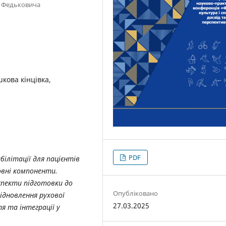
я Федьковича
шкова кінцівка,
PDF
ілітації для пацієнтів
новні компоненти.
аспекти підготовки до
Опубліковано
ідновлення рухової
27.03.2025
я та інтеграції у