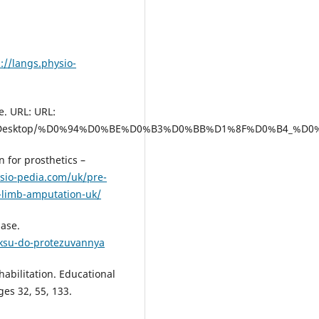
://langs.physio-
e. URL: URL:
egram%20Desktop/%D0%94%D0%BE%D0%B3%D0%BB%D1%8F%D0
 for prosthetics –
ysio-pedia.com/uk/pre-
r-limb-amputation-uk/
ase.
uksu-do-protezuvannya
abilitation. Educational
ges 32, 55, 133.