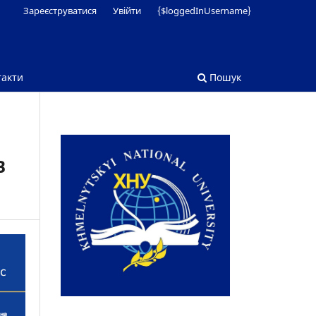
Зареєструватися
Увійти
{$loggedInUsername}
такти
Пошук
В