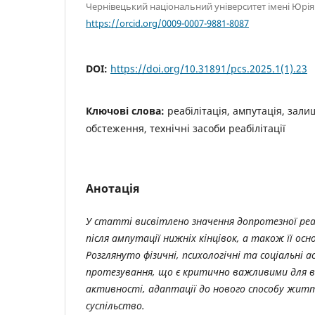
Чернівецький національний університет імені Юрі
https://orcid.org/0009-0007-9881-8087
DOI:
https://doi.org/10.31891/pcs.2025.1(1).23
Ключові слова:
реабілітація, ампутація, зали
обстеження, технічні засоби реабілітації
Анотація
У статті висвітлено значення допротезної реаб
після ампутації нижніх кінцівок, а також її ос
Розглянуто фізичні, психологічні та соціальні 
протезування, що є критично важливими для в
активності, адаптації до нового способу житт
суспільство.