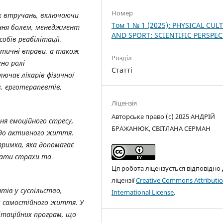
Номер
х втручань, включаючи
Том 1 № 1 (2025): PHYSICAL CUL
ління болем, менеджмент
AND SPORT: SCIENTIFIC PERSPEC
собів реабілітації,
тичні вправи, а також
Розділ
ено ролі
Статті
лючає лікарів фізичної
в, ерготерапевтів,
Ліцензія
Авторське право (c) 2025 АНДРІЙ
ня емоційного стресу,
БРАЖАНЮК, СВІТЛАНА СЕРМАН
 до активного життя.
римка, яка допомагає
лати страхи та
Ця робота ліцензується відповідно
ліцензії
Creative Commons Attributio
тів у суспільство,
International License
.
м самостійного життя. У
літаційних програм, що