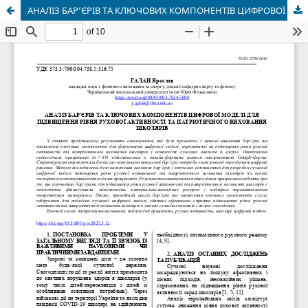
АНАЛІЗ БАР’ЄРІВ ТА КЛЮЧОВИХ КОМПОНЕНТІВ ЦИФРОВОЇ МОДЕЛІ ДЛЯ ПІДВИЩЕННЯ РІВНЯ РУХОВОЇ АКТИВНОСТІ ТА ПАТРІОТИЧНОГО ВИХОВАННЯ ШКОЛЯРІВ