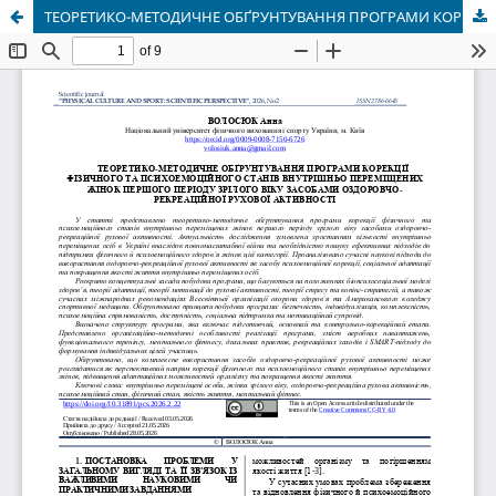
ТЕОРЕТИКО-МЕТОДИЧНЕ ОБҐРУНТУВАННЯ ПРОГРАМИ КОРЕКЦІЇ ФІЗИЧНОГО ТА ПСИХОЕМОЦІЙНОГО СТАНІВ ВНУТРІШНЬО ПЕРЕМІЩЕНИХ ЖІНОК ПЕРШОГО ПЕРІОДУ ЗРІЛОГО ВІКУ ЗАСОБАМИ ОЗДОРОВЧО-РЕКРЕАЦІЙНОЇ РУХОВОЇ АКТИВНОСТІ