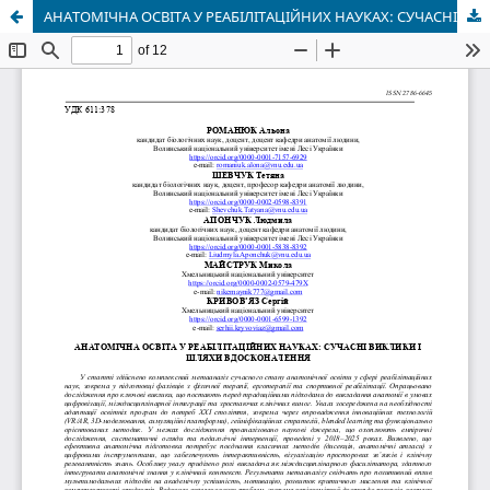
АНАТОМІЧНА ОСВІТА У РЕАБІЛІТАЦІЙНИХ НАУКАХ: СУЧАСНІ ВИКЛИКИ І ШЛЯХИ ВДОСКОНАЛЕННЯ